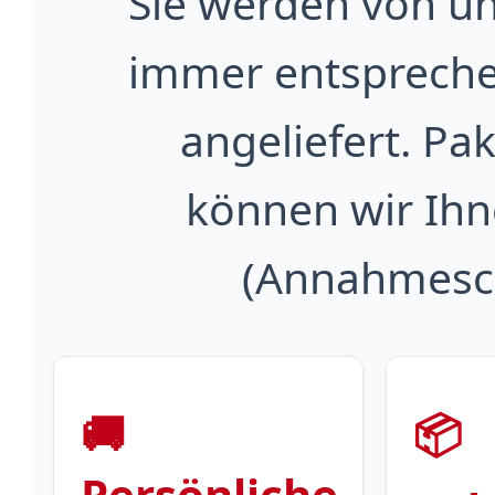
Sie werden von u
immer entsprech
angeliefert. Pa
können wir Ihn
(Annahmesch
🚚
📦
Persönliche