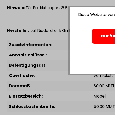
Hinweis:
Für Profilstangen Ø 8 mm
Diese Website verw
Hersteller:
Jul. Niederdrenk GmbH & Co. KG , Zum Pape
Nur fu
Zusatzinformation:
für geteil
Anzahl Schlüssel:
1.00 C62
Befestigungsart:
zum Ansc
Oberfläche:
vernickelt
Dornmaß:
30.00 MMT
Einsatzbereich:
Möbel
Schlosskastenbreite:
50.00 MMT