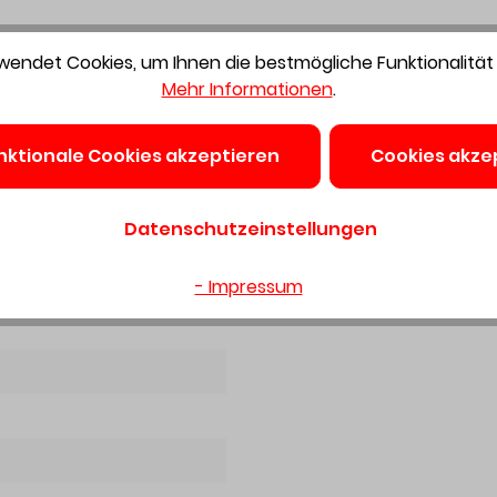
endet Cookies, um Ihnen die bestmögliche Funktionalität 
Mehr Informationen
.
nbruch 12, 42553 Velbert, DE, +4920534980, info@junie.de
nktionale Cookies akzeptieren
Cookies akze
te Stangen
Datenschutzeinstellungen
hrauben
- Impressum