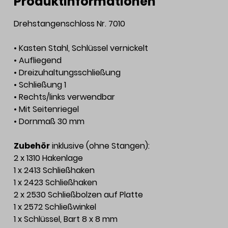
Produktinformationen
Drehstangenschloss Nr. 7010
• Kasten Stahl, Schlüssel vernickelt
• Aufliegend
• Dreizuhaltungsschließung
• Schließung 1
• Rechts/links verwendbar
• Mit Seitenriegel
• Dornmaß 30 mm
Zubehör
inklusive (ohne Stangen):
2 x 1310 Hakenlage
1 x 2413 Schließhaken
1 x 2423 Schließhaken
2 x 2530 Schließbolzen auf Platte
1 x 2572 Schließwinkel
1 x Schlüssel, Bart 8 x 8 mm