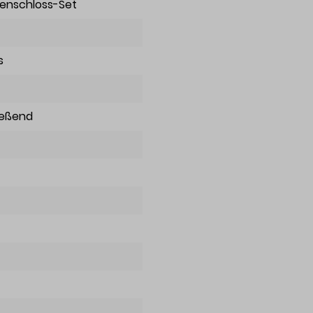
enschloss-Set
s
ießend