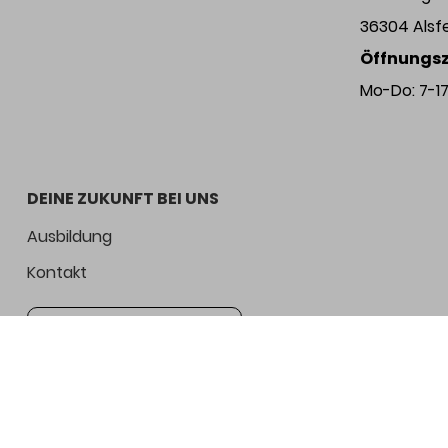
36304 Alsf
Öffnungsz
Mo-Do: 7-17 
DEINE ZUKUNFT BEI UNS
Ausbildung
Kontakt
Jetzt bewerben