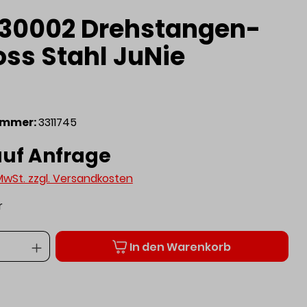
.30002 Drehstangen-
oss Stahl JuNie
ummer:
3311745
auf Anfrage
 MwSt. zzgl. Versandkosten
r
Anzahl
In den Warenkorb