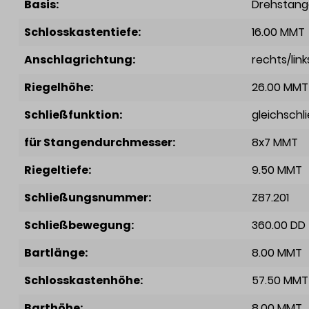
Basis:
Drehstang
Schlosskastentiefe:
16.00 MMT
Anschlagrichtung:
rechts/link
Riegelhöhe:
26.00 MMT
Schließfunktion:
gleichschl
für Stangendurchmesser:
8x7 MMT
Riegeltiefe:
9.50 MMT
Schließungsnummer:
Z87.201
Schließbewegung:
360.00 DD
Bartlänge:
8.00 MMT
Schlosskastenhöhe:
57.50 MMT
Barthöhe:
8.00 MMT