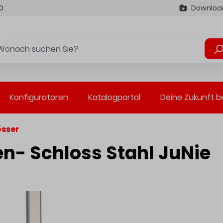
0
Downloa
Konfiguratoren
Katalogportal
Deine Zukunft b
sser
n- Schloss Stahl JuNie