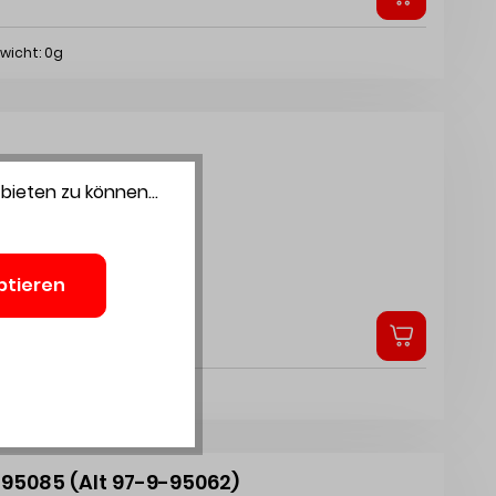
wicht: 0g
bieten zu können...
ptieren
wicht: 0g
-95085 (Alt 97-9-95062)