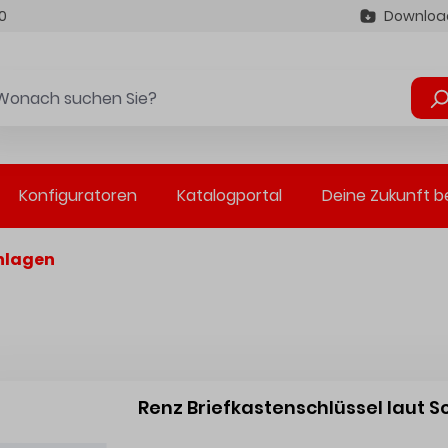
0
Downloa
Konfiguratoren
Katalogportal
Deine Zukunft b
nlagen
Renz Briefkastenschlüssel laut S