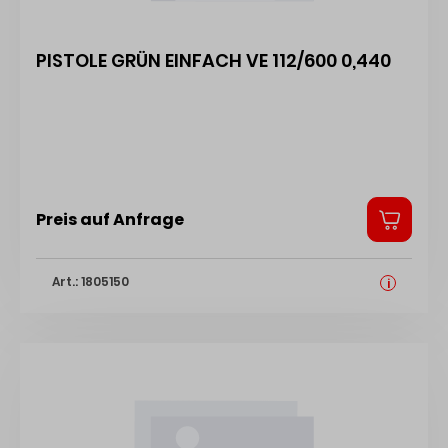
kann zu spröder oder rissiger Haut führen. Hersteller:
WD-40 Company Limited, Siemensstraße 21, 61352
PISTOLE GRÜN EINFACH VE 112/600 0,440
Bad Homburg, DE, +496172677450, info@wd40.de
Preis auf Anfrage
Art.: 1805150
i