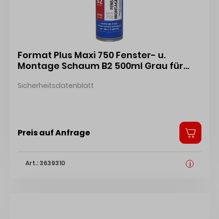
Format Plus Maxi 750 Fenster- u.
Montage Schaum B2 500ml Grau für
Pistole, nach Enev u. RAL
Sicherheitsdatenblatt
Montagerichtlinien 4317784529501
Preis auf Anfrage
Art.: 3639310
i