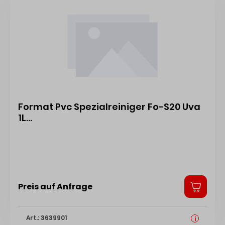
Format Pvc Spezialreiniger Fo-S20 Uva
1L
Un3295/Kohlenwas.Sto.Flüss.Nag/3/Vg Ii
4317784612852
Preis auf Anfrage
Art.: 3639901
i