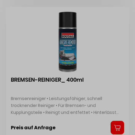
BREMSEN-REINIGER_ 400ml
Bremsenreiniger • Leistungsfähiger, schnell
trocknender Reiniger • Für Bremsen- und
Kupplungsteile • Reinigt und entfettet • Hinterlässt
keine Rückstände • Schnelles Trocknen • Führt nicht
zu Korrosionsschäden an Metall • Verhindert
Preis auf Anfrage
Quietschen • Entfernt überschüssige