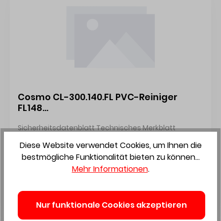
Cosmo CL-300.140.FL PVC-Reiniger
FL148
UN1993/entzünbar.FL.Stoff,N.A.G./3/Ii
Sicherheitsdatenblatt Technisches Merkblatt
Cosmofen 20 nicht anlösend
Diese Website verwendet Cookies, um Ihnen die
bestmögliche Funktionalität bieten zu können...
Mehr Informationen
.
Preis auf Anfrage
Nur funktionale Cookies akzeptieren
Art.: 4204601
i