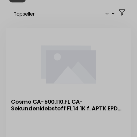
Cosmo CA-500.110.FL CA-
Sekundenklebstoff FL14 1K f. APTK EPDM
auf PVC-Hart u. Alu