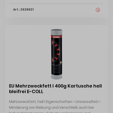
Bremsflüssigkeit, Öl, Schmutz usw. Signalwort: Gefahr
Art.: 3638631
Gefahrenhinweise: H222: Extrem entzündbares
i
Aerosol;H229: Behälter steht unter Druck: Kann bei
Erwärmung bersten;H315: Verursacht
Hautreizungen;H336: Kann Schläfrigkeit und
Benommenheit verursachen;H411: Giftig für
Wasserorganismen, mit langfristiger Wirkung
Hersteller: Soudal N.V., Olof-Palme-Str.13, 51371
Leverkusen, DE, +4921469040, verkauf@soudal.com
EU Mehrzweckfett I 400g Kartusche hell
bleifrei E-COLL
Mehrzweckfett, hell I Eigenschaften: • Universalfett •
Minderung von Reibung und Verschleiß auch bei