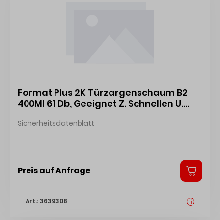
Format Plus 2K Türzargenschaum B2
400Ml 61 Db, Geeignet Z. Schnellen U.
Sicheren Montage Von Türzargen
Sicherheitsdatenblatt
4317784529518
Preis auf Anfrage
Art.: 3639308
i