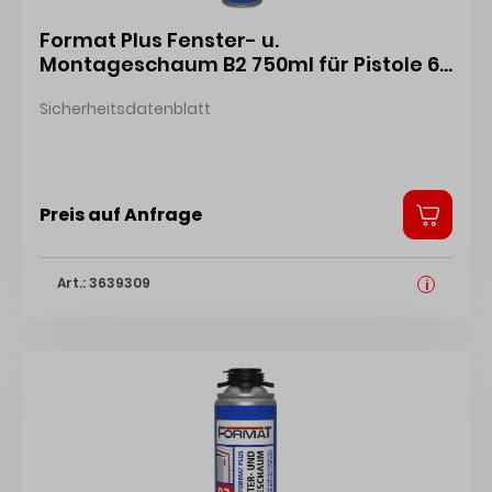
Format Plus Fenster- u.
Montageschaum B2 750ml für Pistole 60
DB Fenstermontage nach Enev u. RAL-
Sicherheitsdatenblatt
Richtlinien 4317784529495
Preis auf Anfrage
Art.: 3639309
i