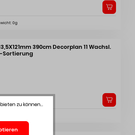
wicht: 0g
 13,5X121mm 390cm Decorplan 11 Wachsl.
A-Sortierung
bieten zu können...
wicht: 0g
ptieren