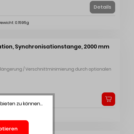
 2 Stück Adapter für Synchronisation
Details
ewicht: 0.1595g
ation, Synchronisationstange, 2000 mm
bieten zu können...
cht: 0.0815g
ptieren