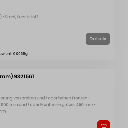
• Zum Anschrauben (Panhead ø 3,5 x 20 mm) • Stahl, Kunststoff
Details
ewicht: 0.0065g
0 mm) 9321561
r 600 mm und / oder Fronthöhe größer 450 mm •
600 mm