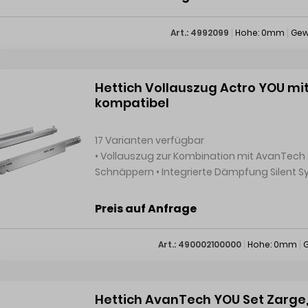
Art.: 4992099
Hohe: 0mm
Gew
Hettich Vollauszug Actro YOU mit 
kompatibel
17 Varianten verfügbar
• Vollauszug zur Kombination mit AvanTech YOU Systemschubkasten oder Holzschubkasten mit
Schnäppern • Integrierte Dämpfung Silent System • Optional: Push to open Silent • Belastbarkeit
nach EN15338, Level 3 • Stahl verzinkt Hinweise: • Push to open Silent für Actro YOU kann separat
bestellt werden • Schnäpper für Anwendung
Preis auf Anfrage
Art.: 490002100000
Hohe: 0mm
G
Hettich AvanTech YOU Set Zarge