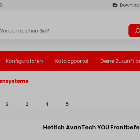
0
Downloa
Konfiguratoren
Katalogportal
Deine Zukunft b
ensysteme
2
3
4
5
Hettich AvanTech YOU Frontbefe