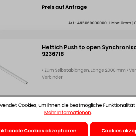
rechts • 1 Stück Aktivator, links und rechts •
Preis auf Anfrage
Art.: 495069000000
Hohe: 0mm
G
Hettich Push to open Synchronis
9236718
• Zum Selbstablängen, Länge 2000 mm • Verlängerung / Verschnittminimierung durch optionalen
Verbinder
Preis auf Anfrage
endet Cookies, um Ihnen die bestmögliche Funktionalität 
Mehr Informationen
.
Art.: 4993630
Hohe: 0mm
Gewi
nktionale Cookies akzeptieren
Cookies akze