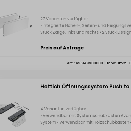
27 Varianten verfügbar
• Integrierte Höhen-, Seiten- und Neigungsverstellung • Stahl pulverbeschichtet Set besteht aus: • 1
Stück Zarge, links und rechts • 2 Stück Design
Rückwand • Befestigungsmaterial Hinweise: • Frontbefestigung muss separat bestellt werden •
DesignCape kann separat bestellt werden
Preis auf Anfrage
Art.: 495149900000
Hohe: 0mm
Hettich Öffnungssystem Push to 
4 Varianten verfügbar
• Verwendbar mit Systemschubkasten AvanTech YOU auf Auszugsführung Actro YOU mit Silent
System • Verwendbar mit Holzschubkasten auf Auszugsführung Actro YOU mit Silent System •
Optionale Synchronisation möglich Set besteht aus: • 1 Stück Push to open Silent Einheit, links und