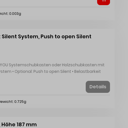
icht: 0.003g
Silent System, Push to open Silent
 mit Holzschubkasten kann separat bestellt werden
Details
ewicht: 0.725g
, Höhe 187 mm