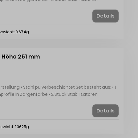
Rückwand • Befestigungsmaterial Hinweise: • Frontbefestigung muss separat bestellt werden
Details
ewicht: 0.674g
, Höhe 251 mm
profile in Zargenfarbe • 2 Stück Stabilisatoren
Rückwand • Befestigungsmaterial Hinweise: • Frontbefestigung muss separat bestellt werden
Details
ewicht: 1.3625g