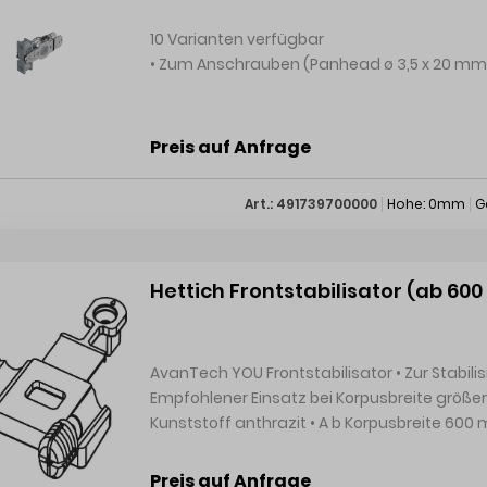
10 Varianten verfügbar
Preis auf Anfrage
Art.: 491739700000
Hohe: 0mm
G
Hettich Frontstabilisator (ab 60
AvanTech YOU Frontstabilisator • Zur Stabilisierung von breiten und / oder hohen Fronten •
Empfohlener Einsatz bei Korpusbreite größe
Kunststoff anthrazit • A b Korpusbreite 
Preis auf Anfrage