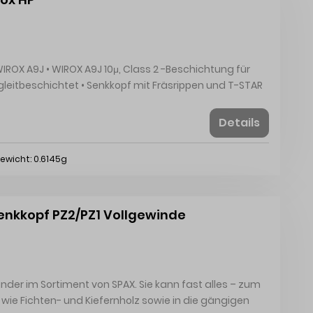
-Beschichtung für
de
Details
ational GmbH & Co.
KG, Kölner Straße 71-77, 58256 Ennepetal, DE, +4923337990, info@spax.com
ewicht: 0.6145g
enkkopf PZ2/PZ1 Vollgewinde
under im Sortiment von SPAX. Sie kann fast alles – zum
 wie Fichten- und Kiefernholz sowie in die gängigen