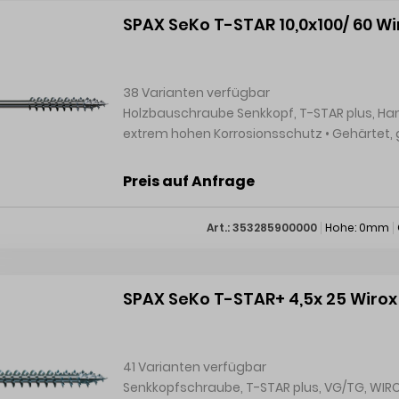
bei Montage Die geringe Elementtiefe ermög
SPAX SeKo T-STAR 10,0x100/ 60 Wi
und MittelwandverbindungenDas Lamello Sy
auszurichten
38 Varianten verfügbar
Holzbauschraube Senkkopf, T-STAR plus, Handelsverpackung • WIR
extrem hohen Korrosionsschutz • Gehärtet, gleitbeschichtet • Senkkopf mit MULTI-Kopf und T-STAR
plus-Antrieb • Teilgewinde • Mit MULTI-Kopf, 4CUT-Spitze und Wellenprofil • Mit 4CUT im
auslaufenden Gewindeschaft ab 160 mm Schraubenlänge • ETA-12
Preis auf Anfrage
International GmbH & Co. KG, Kölner Straße 
info@spax.com
Art.: 353285900000
Hohe: 0mm
SPAX SeKo T-STAR+ 4,5x 25 Wirox
41 Varianten verfügbar
Senkkopfschraube, T-STAR plus, VG/TG, WIROX A9J • WIROX A9J 10μ, Class 2 -Besch