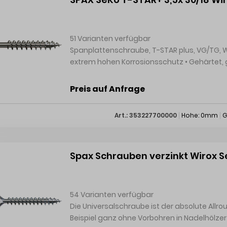
51 Varianten verfügbar
Spanplattenschraube, T-STAR plus, VG/TG, WIROX A9J • WIROX A9J 10μ, Class 2 
extrem hohen Korrosionsschutz • Gehärtet, gleitbeschichtet • Senkkopf mit Fräsrippen und T-STAR
plus-Antrieb • Mit MULTI-Kopf, 4CUT-Spitze und Wellenprofil • 4CUT im auslaufenden
Gewindeschaft ab 160 mm Schraubenlänge • ETA-12/0114 VG = Vollgewinde TG = Teilgewin
Preis auf Anfrage
Lieferung: Als Großabnahme in Handelsverpackungen. Hersteller: Spax Intern
Art.: 353227700000
Hohe: 0mm
G
Spax Schrauben verzinkt Wirox S
54 Varianten verfügbar
Die Universalschraube ist der absolute Allro
Beispiel ganz ohne Vorbohren in Nadelhölzer