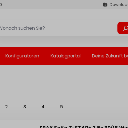
0
Downloa
Konfiguratoren
Katalogportal
Deine Zukunft b
2
3
4
5
SPAX SeKo T-STAR+ 3,5x 30/18 Wi