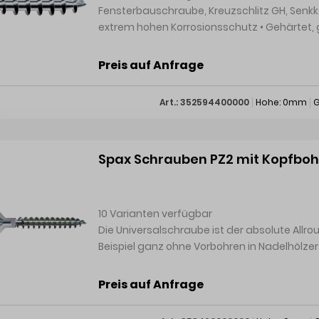
Fensterbauschraube, Kreuzschlitz GH, Senkkopf, FEX-KS, WIROX® •
extrem hohen Korrosionsschutz • Gehärtet, gleitbeschichtet • Spezialsenkkopf und Kreuzschlitz H-
Antrieb • Amgefaste Kopfflankeund Bremsrippen • Spezialgewinde bis unter Kopf mit großer
Steigung • Selbstbohrende Spitze
Preis auf Anfrage
Art.: 352594400000
Hohe: 0mm
G
Spax Schrauben PZ2 mit Kopfbohr
10 Varianten verfügbar
Die Universalschraube ist der absolute Allro
Beispiel ganz ohne Vorbohren in Nadelhölzer
Holzwerkstoffplatten (MDF, Span- und OSB-P
Universalschraube ihre Überlegenheit vor 
Preis auf Anfrage
auch außen ist sie mit dem passenden Korr
Gewindegeometrie ist der Eindrehwiderstan