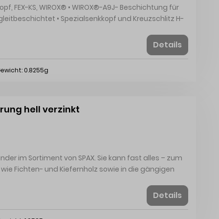
 WIROX®-A9J- Beschichtung für
Details
ewicht: 0.8255g
ung hell verzinkt
under im Sortiment von SPAX. Sie kann fast alles – zum
 wie Fichten- und Kiefernholz sowie in die gängigen
latten) eingedreht werden. Dabei spielt unsere
allem im Innenausbau- und Möbelbaubereich aus, aber
Details
osionsschutz gut verwendbar. Durch ihre besondere
d beim Schrauben wesentlich geringer als bei