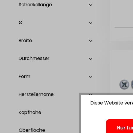
Schenkellänge
Ø
Breite
Durchmesser
Form
Herstellername
Diese Website verw
Kopfhöhe
Nur fu
Oberfläche