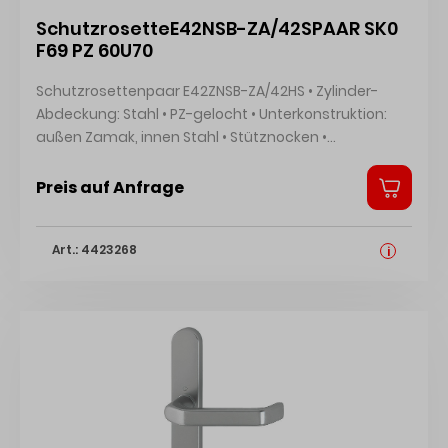
SchutzrosetteE42NSB-ZA/42SPAAR SK0
F69 PZ 60U70
Schutzrosettenpaar E42ZNSB-ZA/42HS • Zylinder-
Abdeckung: Stahl • PZ-gelocht • Unterkonstruktion:
außen Zamak, innen Stahl • Stütznocken •
Befestigung: verdeckt, durchgehend •
Gewindeschrauben M5 Hersteller: HOPPE AG, Am
Preis auf Anfrage
Plausdorfer Tor 13, 35260 Stadtallendorf, DE,
+4964289320, info@hoppe.com
Art.: 4423268
i