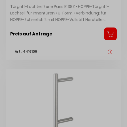
Türgriff-Lochteil Serie Paris E138Z • HOPPE-Türgriff-
Lochteil für Innentüren • U-Form • Verbindung: für
HOPPE-Schnellstift mit HOPPE-Vollstift Hersteller:
HOPPE AG, Am Plausdorfer Tor 13, 35260
Stadtallendorf, DE, +4964289320, info@hoppe.com
Preis auf Anfrage
Art.: 4416109
i