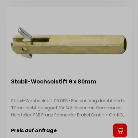
Mehrzweckschrauben Hersteller: HOPPE AG, Am
Plausdorfer Tor 13, 35260 Stadtallendorf, DE,
+4964289320, info@hoppe.com
Stabil-Wechselstift 9 x 80mm
Stabil-Wechselstift 05 0115 • Für einseitig durchbohrte
Türen, nicht geeignet für Schlösser mit Klemmnuss
Hersteller: FSB Franz Schneider Brakel GmbH + Co. KG,
Nieheimer Str. 38, 33034 Brakel, DE, +4952726080,
info@fsb.de
Preis auf Anfrage