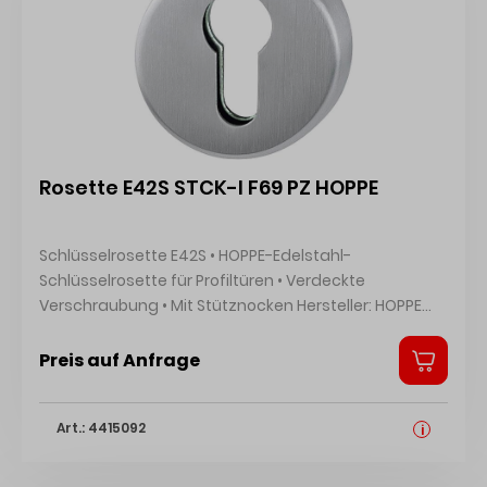
Rosette E42S STCK-I F69 PZ HOPPE
Schlüsselrosette E42S • HOPPE-Edelstahl-
Schlüsselrosette für Profiltüren • Verdeckte
Verschraubung • Mit Stütznocken Hersteller: HOPPE
AG, Am Plausdorfer Tor 13, 35260 Stadtallendorf, DE,
+4964289320, info@hoppe.com
Preis auf Anfrage
Art.: 4415092
i