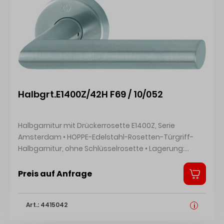
Halbgrt.E1400Z/42H F69 / 10/052
Halbgarnitur mit Drückerrosette E1400Z, Serie
Amsterdam • HOPPE-Edelstahl-Rosetten-Türgriff-
Halbgarnitur, ohne Schlüsselrosette • Lagerung:
Türgriff lose, Rückholfeder rechts/links verwendbar,
wartungsfreies Gleitlager • Verbindung: HOPPE-
Preis auf Anfrage
Schnellstift mit HOPPE-Vollstift • Unterkonstruktion:
Stahl, Stütznocken; für Aluminium-, Holz- und
Art.: 4415042
Kunststofftüren • Befestigung: verdeckt, zusätzliche
i
4-fach diagonale Befestigungs-Möglichkeit, für