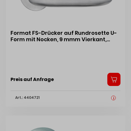
Format FS-Drücker auf Rundrosette U-
Form mit Nocken, 9 mmm Vierkant,
festdrehbar gelagert, EST
2103520000FOR 4317784667470
Preis auf Anfrage
Art.: 4404721
i