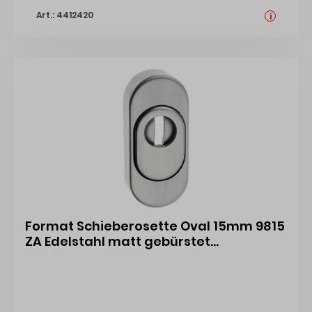
Art.: 4412420
i
Format Schieberosette Oval 15mm 9815
ZA Edelstahl matt gebürstet
0815000000FOR 4317784492959