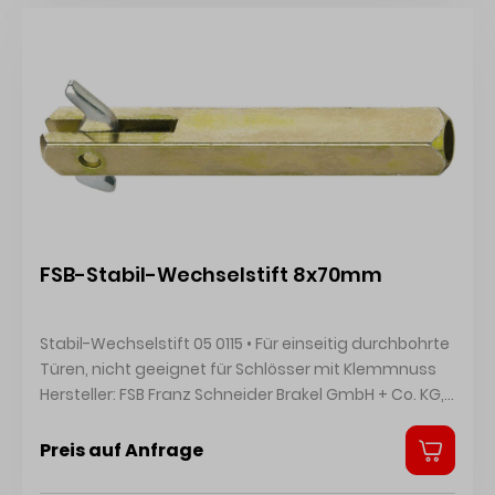
FSB-Stabil-Wechselstift 8x70mm
Stabil-Wechselstift 05 0115 • Für einseitig durchbohrte
Türen, nicht geeignet für Schlösser mit Klemmnuss
Hersteller: FSB Franz Schneider Brakel GmbH + Co. KG,
Nieheimer Str. 38, 33034 Brakel, DE, +4952726080,
info@fsb.de
Preis auf Anfrage