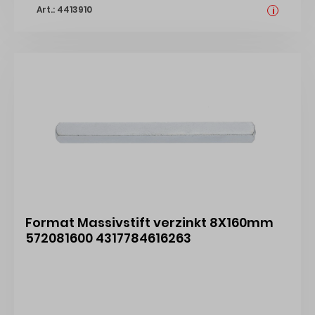
Art.: 4413910
Türgriff (außen): 101 mm; Länge Türgriff (außen): 122
i
mm; Höhe Türgriff (außen): 60 mm; Schildbreite
außen: 36 mm; Schildlänge außen: 250 mm;
Schildstärke außen: 10 mm; Lagerung: fest;
Einsatzbereich: Haustür; Türart: Rohrrahmen;
Türwerkstoff: Aluminium,Kunststoff; Anwendung:
außen; Lochung: Profilzylinder gelocht; Entfernung: 92
mm; DIN-Richtung: DIN Links-Rechts; Farbe: grau;
Farbton: stahlfarbig; Oberfläche: eloxiert; Ausführung
Vierkant: Vierkantstift
Format Massivstift verzinkt 8X160mm
572081600 4317784616263