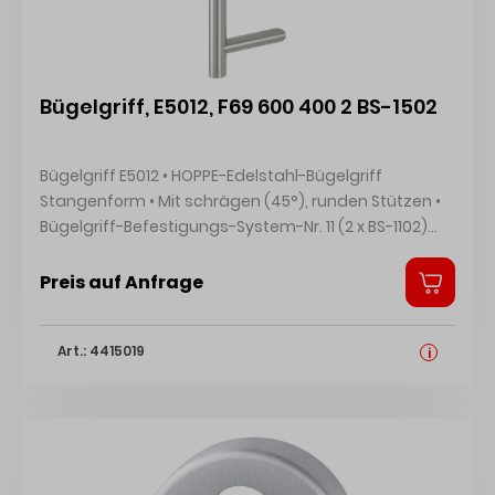
Ausführung Vierkant: Vierkantstift
Bügelgriff, E5012, F69 600 400 2 BS-1502
Bügelgriff E5012 • HOPPE-Edelstahl-Bügelgriff
Stangenform • Mit schrägen (45°), runden Stützen •
Bügelgriff-Befestigungs-System-Nr. 11 (2 x BS-1102)
Hersteller: HOPPE AG, Am Plausdorfer Tor 13, 35260
Stadtallendorf, DE, +4964289320, info@hoppe.com
Preis auf Anfrage
Art.: 4415019
i