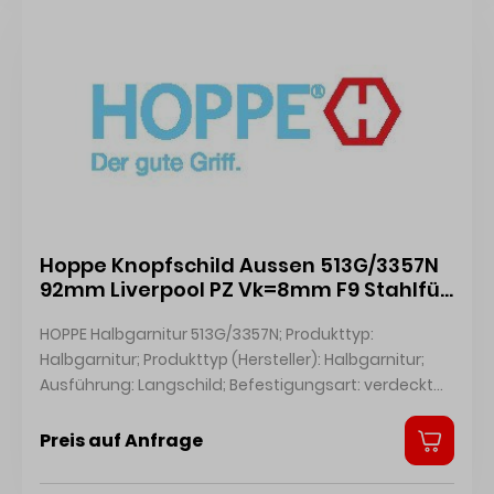
Hoppe Knopfschild Aussen 513G/3357N
92mm Liverpool PZ Vk=8mm F9 Stahlfür
8210486
HOPPE Halbgarnitur 513G/3357N; Produkttyp:
Halbgarnitur; Produkttyp (Hersteller): Halbgarnitur;
Ausführung: Langschild; Befestigungsart: verdeckt
verschraubt; Befestigungstechnik: mit Stütznocken;
Form: oval; Material: Aluminium; Material
Preis auf Anfrage
Unterkonstruktion: Zamak; Form Türgriff (außen):
halbrund; Ausführung Türgriff (außen): fest; Breite