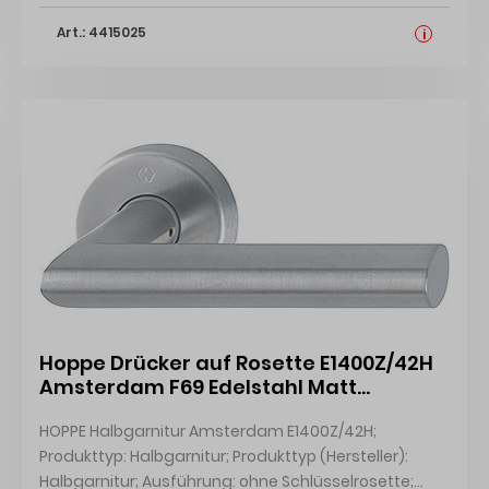
Art.: 4415025
i
Hoppe Drücker auf Rosette E1400Z/42H
Amsterdam F69 Edelstahl Matt
10809073 8mm/42mm Vorst. SST,ohne
HOPPE Halbgarnitur Amsterdam E1400Z/42H;
Schlüsselrosette
Produkttyp: Halbgarnitur; Produkttyp (Hersteller):
Halbgarnitur; Ausführung: ohne Schlüsselrosette;