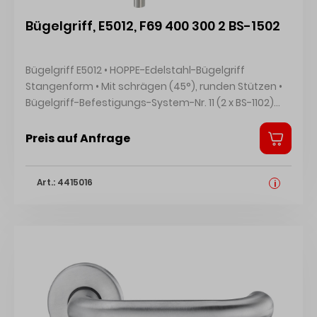
Bügelgriff, E5012, F69 400 300 2 BS-1502
Bügelgriff E5012 • HOPPE-Edelstahl-Bügelgriff
Stangenform • Mit schrägen (45°), runden Stützen •
Bügelgriff-Befestigungs-System-Nr. 11 (2 x BS-1102)
Hersteller: HOPPE AG, Am Plausdorfer Tor 13, 35260
Stadtallendorf, DE, +4964289320, info@hoppe.com
Preis auf Anfrage
Art.: 4415016
i