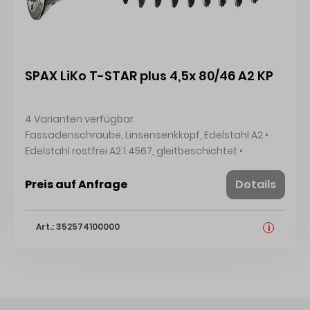
SPAX LiKo T-STAR plus 4,5x 80/46 A2 KP
4 Varianten verfügbar
Fassadenschraube, Linsensenkkopf, Edelstahl A2 •
Edelstahl rostfrei A2 1.4567, gleitbeschichtet •
Linsensenkkopf mit Fräsrippen und T-STAR plus-
Antrieb • Teilgewinde • Mit CUT-Spitze und
Preis auf Anfrage
Details
Wellenprofil • ETA-12/0114 Hersteller: Spax International
GmbH & Co. KG, Kölner Straße 71-77, 58256 Ennepetal,
Art.: 352574100000
i
DE, +4923337990, info@spax.com