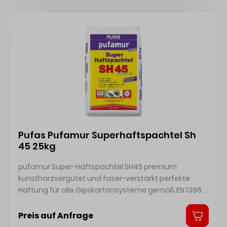
Pufas Pufamur Superhaftspachtel Sh
45 25kg
pufamur Super-Haftspachtel SH45 premium
kunstharzvergütet und faser-verstärkt perfekte
Haftung für alle Gipskartonsysteme gemäß EN 13963
bei spannungsfrei montierten Gipskarton- und
Gipsfaserplatten ohne Bewehrungsstreifen
Preis auf Anfrage
anwendbar auf Null ausziehbar für ansatzfreies