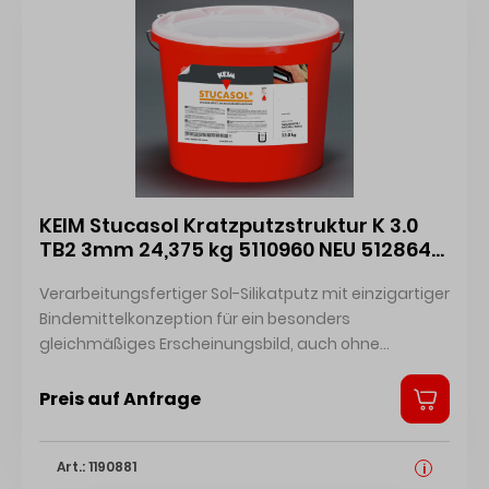
KEIM Stucasol Kratzputzstruktur K 3.0
TB2 3mm 24,375 kg 5110960 NEU 5128648
4014362197120
Verarbeitungsfertiger Sol-Silikatputz mit einzigartiger
Bindemittelkonzeption für ein besonders
gleichmäßiges Erscheinungsbild, auch ohne
zusätzlichen Anstrich. Sicherheitsdatenblatt
Technisches Merkblatt Zertifikat
Preis auf Anfrage
Art.: 1190881
i