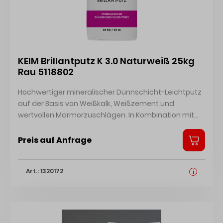
KEIM Brillantputz K 3.0 Naturweiß 25kg
Rau 5118802
Hochwertiger mineralischer Dünnschicht-Leichtputz
auf der Basis von Weißkalk, Weißzement und
wertvollen Marmorzuschlägen. In Kombination mit
KEIM Putzgrund als Deckputz für mineralische
Untergründe. Deckbeschichtung für Wärmedämm-
Preis auf Anfrage
Verbundsysteme. Sicherheitsdatenblatt
Technisches Merkblatt Zertifikat
Art.: 1320172
i