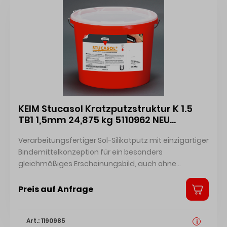
KEIM Stucasol Kratzputzstruktur K 1.5
TB1 1,5mm 24,875 kg 5110962 NEU
5128637 4014362197069
Verarbeitungsfertiger Sol-Silikatputz mit einzigartiger
Bindemittelkonzeption für ein besonders
gleichmäßiges Erscheinungsbild, auch ohne
zusätzlichen Anstrich. Sicherheitsdatenblatt
Technisches Merkblatt Zertifikat
Preis auf Anfrage
Art.: 1190985
i