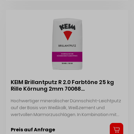
KEIM Brillantputz R 2.0 Farbtöne 25 kg
Rille Körnung 2mm 70068
4014362189507
Hochwertiger mineralischer Dünnschicht-Leichtputz
auf der Basis von Weißkalk, Weißzement und
wertvollen Marmorzuschlägen. In Kombination mit
KEIM Putzgrund als Deckputz für mineralische
Untergründe. Deckbeschichtung für Wärmedämm-
Preis auf Anfrage