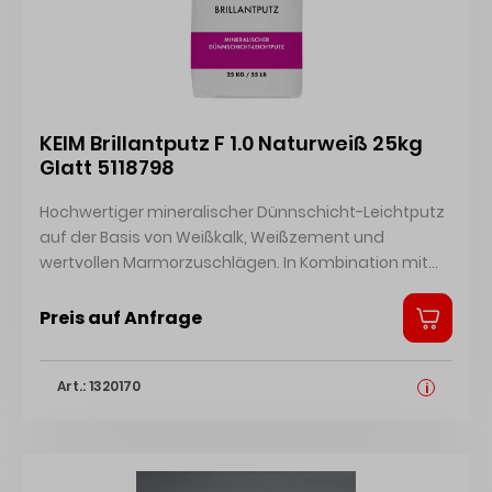
Technisches Merkblatt Sicherheitsdatenblatt A
Sicherheitsdatenblatt B
KEIM Brillantputz F 1.0 Naturweiß 25kg
Glatt 5118798
Hochwertiger mineralischer Dünnschicht-Leichtputz
auf der Basis von Weißkalk, Weißzement und
wertvollen Marmorzuschlägen. In Kombination mit
KEIM Putzgrund als Deckputz für mineralische
Untergründe. Deckbeschichtung für Wärmedämm-
Preis auf Anfrage
Verbundsysteme. Sicherheitsdatenblatt
Technisches Merkblatt Zertifikat
Art.: 1320170
i