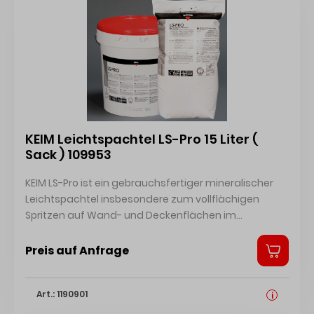
KEIM Leichtspachtel LS-Pro 15 Liter (
Sack ) 109953
KEIM LS-Pro ist ein gebrauchsfertiger mineralischer
Leichtspachtel insbesondere zum vollflächigen
Spritzen auf Wand- und Deckenflächen im
Innenbereich. KEIM LS-Pro ist optimiert für die
Verarbeitung mit Airlessgeräten und läßt sich
Preis auf Anfrage
hervorragend schleifen. Baubiologisch empfohlen
vom Institut für Baubiologie in Rosenheim. Bis zu 3
Art.: 1190901
mm Schichtdicke einsetzbar.
i