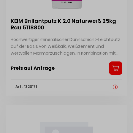
KEIM Brillantputz K 2.0 Naturweiß 25kg
Rau 5118800
Hochwertiger mineralischer Dünnschicht-Leichtputz
auf der Basis von Weißkalk, Weißzement und
wertvollen Marmorzuschlägen. In Kombination mit
KEIM Putzgrund als Deckputz für mineralische
Untergründe. Deckbeschichtung für Wärmedämm-
Preis auf Anfrage
Verbundsysteme. Sicherheitsdatenblatt
Technisches Merkblatt Zertifikat
Art.: 1320171
i