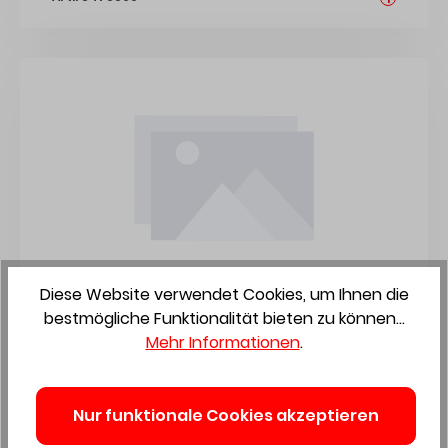
Diese Website verwendet Cookies, um Ihnen die
WUNDERWERK TB Vigo Weißlack DK
bestmögliche Funktionalität bieten zu können...
LA03-F oS 985x2110mm DIN rechts 9016
ESG Satinato 43103213
Mehr Informationen
.
Nur funktionale Cookies akzeptieren