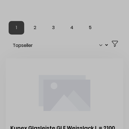
1
2
3
4
5
Kunex Glasleiste GLE Weisslack L = 2100