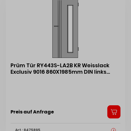
Prüm Tür RY443S-LA2B KR Weisslack
Exclusiv 9016 860X1985mm DIN links
43102032
Preis auf Anfrage
Art.: 8475895
i