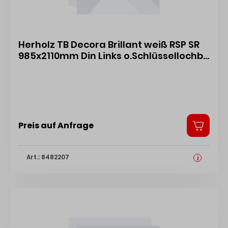
Herholz TB Decora Brillant weiß RSP SR
985x2110mm Din Links o.Schlüssellochb.
43102168
Preis auf Anfrage
Art.: 8482207
i