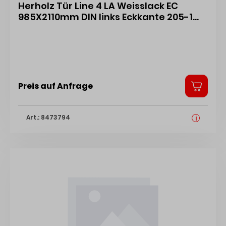
Herholz Tür Line 4 LA Weisslack EC
985X2110mm DIN links Eckkante 205-1
GLE 43100067
Preis auf Anfrage
Art.: 8473794
i