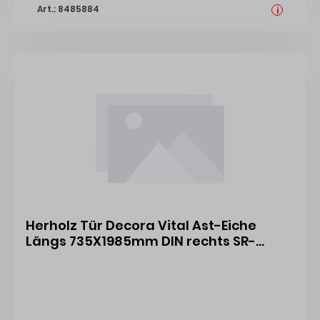
Art.: 8485884
i
Herholz Tür Decora Vital Ast-Eiche
Längs 735X1985mm DIN rechts SR-
Kante RST 452381