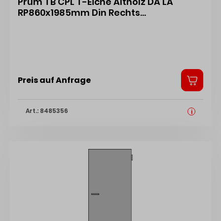
Prüm TB CPL T-Eiche Altholz DA LA
RP860x1985mm Din Rechts
o.Schlüssellochb. 43102605
Preis auf Anfrage
Art.: 8485356
i