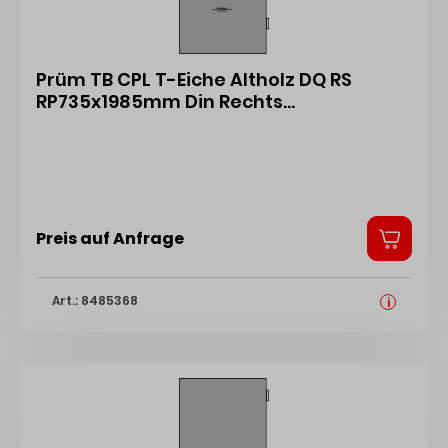
Prüm TB CPL T-Eiche Altholz DQ RS
RP735x1985mm Din Rechts
o.Schlüssellochb. 43102617
Preis auf Anfrage
Art.: 8485368
i