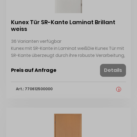
Kunex Tür SR-Kante Laminat Brillant
weiss
36 Varianten verfügbar
Kunex mit SR-Kante in Laminat weißDie Kunex Tür mit
SR-Kante überzeugt durch ihre robuste Verarbeitung,
hochwertige Oberfläche und zeitloses Design. Mit
ihrer Röhrenspanplatte als Einlage bietet sie ein Plus
Preis auf Anfrage
Details
an Stabilität und Schallschutz ideal für den Einsatz in
Wohn- und Arbeitsbereichen mit gehobenen
Art.: 770612500000
i
Anforderungen an Funktion und Optik.Ihre Vorteile auf
einen Blick: ·Pflegeleichte Oberfläche: Hochwertiges
Laminat in Brillant Weiß (ähnlich RAL 9016) besonders
kratz- und stoßfest.·Formstabil & schalldämmend:
Mit Röhrenspanplatteneinlage für optimale Stabilität
und angenehme Raumakustik.·Moderne Optik: SR-
Kante (Softkante) für ein harmonisches