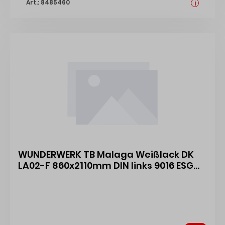
Art.: 8485460
i
WUNDERWERK TB Malaga Weißlack DK
LA02-F 860x2110mm DIN links 9016 ESG
Satinato 43102958