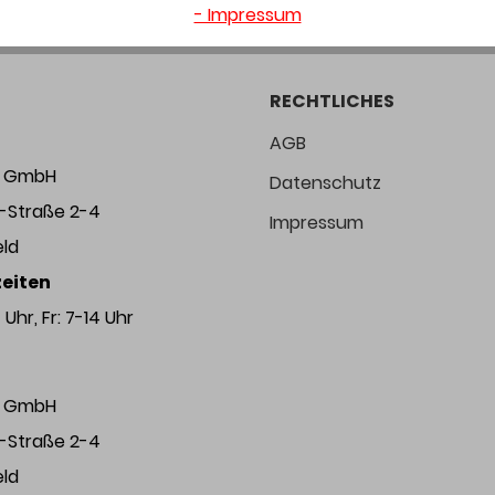
- Impressum
RECHTLICHES
AGB
ng GmbH
Datenschutz
r-Straße 2-4
Impressum
eld
eiten
Uhr, Fr: 7-14 Uhr
ng GmbH
r-Straße 2-4
eld