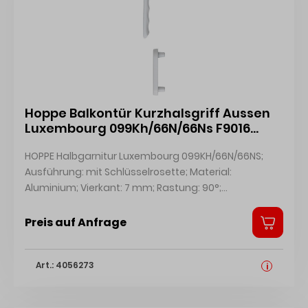
Hoppe Balkontür Kurzhalsgriff Aussen
Luxembourg 099Kh/66N/66Ns F9016
Weiss Inkl. PZ Rosette 11550922
HOPPE Halbgarnitur Luxembourg 099KH/66N/66NS;
Ausführung: mit Schlüsselrosette; Material:
Aluminium; Vierkant: 7 mm; Rastung: 90°;
Befestigungsart: verdeckt verschraubt;
Befestigungstechnik: mit Stütznocken; Lieferung:
Preis auf Anfrage
ohne Schrauben; Einsatzbereich: Fenstertür; Basis:
Halbgarnitur; Farbe: weiß; DIN-Richtung: DIN Links-
Art.: 4056273
Rechts; Modellnummer: 099KH/66N/66NS;
i
Nockendurchmesser: 10 mm; Sockelbreite: 29 mm;
Befestigungsabstand: 43 mm; Oberfläche: