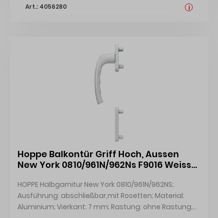
Art.: 4056280
120 mm; Lieferung: mit Druckfeder,mit Schrauben
i
Hoppe Balkontür Griff Hoch, Aussen
New York 0810/961N/962Ns F9016 Weiss
Inkl. PZ Rosette 3884948
HOPPE Halbgarnitur New York 0810/961N/962NS;
Ausführung: abschließbar,mit Rosetten; Material:
Aluminium; Vierkant: 7 mm; Rastung: ohne Rastung;