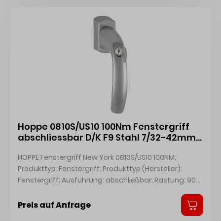
Hoppe 0810S/US10 100Nm Fenstergriff
abschliessbar D/K F9 Stahl 7/32-42mm
Druckzylinder H001 Secustik New York
HOPPE Fenstergriff New York 0810S/US10 100NM;
10764223
Produkttyp: Fenstergriff; Produkttyp (Hersteller):
Fenstergriff; Ausführung: abschließbar; Rastung: 90°;
Stütznocken: mit Stütznocken; Verriegelungsart: mit
Druckknopfzylinder,mit selbsttätiger Verriegelung;
Preis auf Anfrage
Material: Aluminium; Montageart: aufliegend;