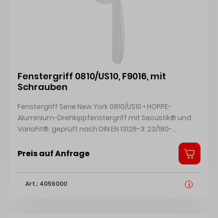
Fenstergriff 0810/US10, F9016, mit
Schrauben
Fenstergriff Serie New York 0810/US10 • HOPPE-
Aluminium-Drehkippfenstergriff mit Secustik® und
VarioFit®: geprüft nach DIN EN 13126-3: 23/180-
0150/03/C1 und RAL-GZ 607/9 • Rastung: 90° •
Abdeckung: Teil-Abdeckkappe • Unterkonstruktion:
Preis auf Anfrage
Kunststoff, Stütznocken • Stift: HOPPE-Vollstift, 10 mm
Längenvarianz, stufenlose Anpassung durch
Art.: 4056000
integrierte Druckfeder im Griffhals • Befestigung:
i
verdeckt, Gewindeschrauben M5 • Besonderheit:
integrierte Basis-Sicherheit Hersteller: HOPPE AG, Am