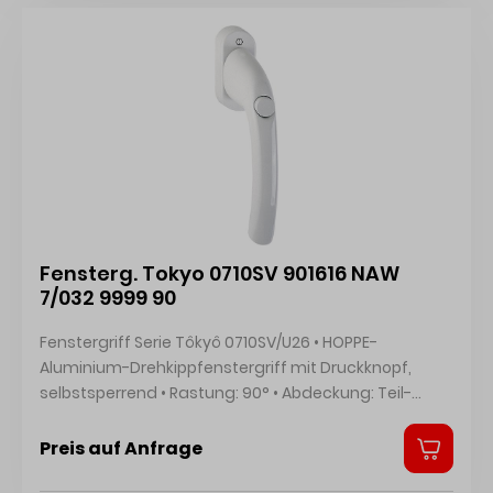
Fensterg. Tokyo 0710SV 901616 NAW
7/032 9999 90
Fenstergriff Serie Tôkyô 0710SV/U26 • HOPPE-
Aluminium-Drehkippfenstergriff mit Druckknopf,
selbstsperrend • Rastung: 90° • Abdeckung: Teil-
Abdeckkappe • Unterkonstruktion: Kunststoff,
Stütznocken • Stift: HOPPE-Vollstift • Befestigung:
Preis auf Anfrage
verdeckt, für Gewindeschrauben M5 Hersteller: HOPPE