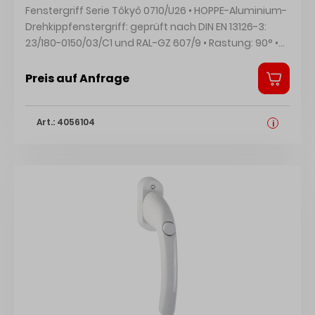
Fenstergriff Serie Tôkyô 0710/U26 • HOPPE-Aluminium-
Drehkippfenstergriff: geprüft nach DIN EN 13126-3:
23/180-0150/03/C1 und RAL-GZ 607/9 • Rastung: 90° •
Abdeckung: Teil-Abdeckkappe • Unterkonstruktion:
Kunststoff, Stütznocken • Stift: HOPPE-Vollstift •
Preis auf Anfrage
Befestigung: verdeckt, für Gewindeschrauben M5
Hersteller: HOPPE AG, Am Plausdorfer Tor 13, 35260
Art.: 4056104
Stadtallendorf, DE, +4964289320, info@hoppe.com
i