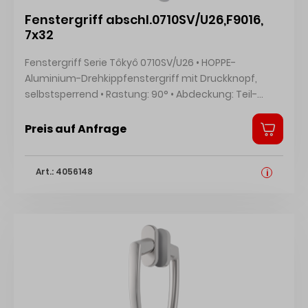
Fenstergriff abschl.0710SV/U26,F9016,
7x32
Fenstergriff Serie Tôkyô 0710SV/U26 • HOPPE-
Aluminium-Drehkippfenstergriff mit Druckknopf,
selbstsperrend • Rastung: 90° • Abdeckung: Teil-
Abdeckkappe • Unterkonstruktion: Kunststoff,
Stütznocken • Stift: HOPPE-Vollstift • Befestigung:
Preis auf Anfrage
verdeckt, für Gewindeschrauben M5 Hersteller: HOPPE
AG, Am Plausdorfer Tor 13, 35260 Stadtallendorf, DE,
Art.: 4056148
+4964289320, info@hoppe.com
i