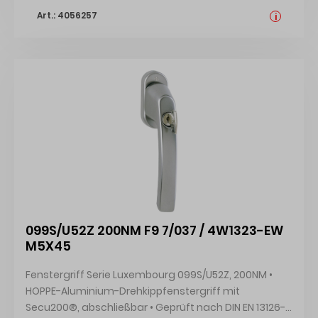
AG, Am Plausdorfer Tor 13, 35260 Stadtallendorf, DE,
Art.: 4056257
+4964289320, info@hoppe.com
i
099S/U52Z 200NM F9 7/037 / 4W1323-EW
M5X45
Fenstergriff Serie Luxembourg 099S/U52Z, 200NM •
HOPPE-Aluminium-Drehkippfenstergriff mit
Secu200®, abschließbar • Geprüft nach DIN EN 13126-