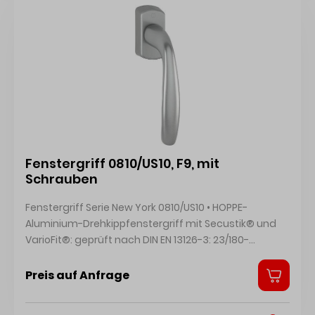
Plausdorfer Tor 13, 35260 Stadtallendorf, DE,
+4964289320, info@hoppe.com
Fenstergriff 0810/US10, F9, mit
Schrauben
Fenstergriff Serie New York 0810/US10 • HOPPE-
Aluminium-Drehkippfenstergriff mit Secustik® und
VarioFit®: geprüft nach DIN EN 13126-3: 23/180-
0150/03/C1 und RAL-GZ 607/9 • Rastung: 90° •
Abdeckung: Teil-Abdeckkappe • Unterkonstruktion:
Preis auf Anfrage
Kunststoff, Stütznocken • Stift: HOPPE-Vollstift, 10 mm
Längenvarianz, stufenlose Anpassung durch