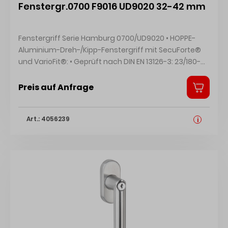
Fenstergr.0700 F9016 UD9020 32-42 mm
Fenstergriff Serie Hamburg 0700/UD9020 • HOPPE-
Aluminium-Dreh-/Kipp-Fenstergriff mit SecuForte®
und VarioFit®: • Geprüft nach DIN EN 13126-3: 23/180-
0131/13/C1 und RAL-GZ 607/9 • Rastung: 90° •
Abdeckung: Teil-Abdeckkappe • Unterkonstruktion:
Preis auf Anfrage
Kunststoff, Stütznocken • Stift: HOPPE-Vollstift, 10 mm
Längenvariabilität, stufenlose Anpassung durch
Art.: 4056239
integrierte Druckfeder im Griffhals • Befestigung:
i
verdeckt, Gewindeschrauben M5 • Besonderheit:
automatische Sperrfunktion in Geschlossen-Stellung
(0°) und in Kippstellung (180°) Hersteller: HOPPE AG,
Am Plausdorfer Tor 13, 35260 Stadtallendorf, DE,
+4964289320, info@hoppe.com