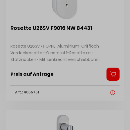
Rosette U26SV F9016 NW 84431
Rosette U26SV • HOPPE-Aluminium-Griffloch-
Verdeckrosette • Kunststoff-Rosette mit
Stütznocken • Mit senkrecht verschiebbarer
Abdeckung Hersteller: HOPPE AG, Am Plausdorfer Tor
13, 35260 Stadtallendorf, DE, +4964289320,
Preis auf Anfrage
info@hoppe.com
Art.: 4055751
i