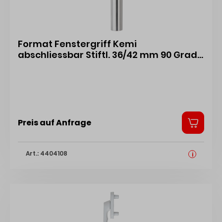
Format Fenstergriff Kemi
abschliessbar Stiftl. 36/42 mm 90 Grad
Rasterung integr. Druckzyl. Edelst. matt
gebü. (662154) 7031067 4333097031067
Preis auf Anfrage
Art.: 4404108
i