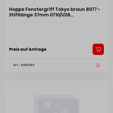
Hoppe Fenstergriff Tokyo braun 8077 -
Stiftlänge 37mm 0710/U26
F8707/NA8504/5/7/037/90/9999/M5X45-
SD 1983766
Preis auf Anfrage
Art.: 4056292
i