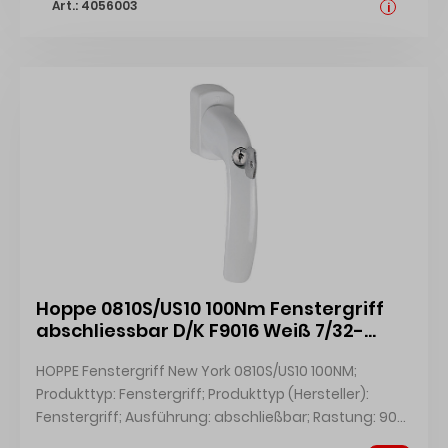
Art.: 4056003
integrierte Druckfeder im Griffhals • Befestigung:
i
verdeckt, Gewindeschrauben M5 • Besonderheit:
integrierte Basis-Sicherheit Hersteller: HOPPE AG, Am
Plausdorfer Tor 13, 35260 Stadtallendorf, DE,
+4964289320, info@hoppe.com
Hoppe 0810S/US10 100Nm Fenstergriff
abschliessbar D/K F9016 Weiß 7/32-
42mm Druckzylinder H001 Secustik New
HOPPE Fenstergriff New York 0810S/US10 100NM;
York 10764240
Produkttyp: Fenstergriff; Produkttyp (Hersteller):
Fenstergriff; Ausführung: abschließbar; Rastung: 90°;
Stütznocken: mit Stütznocken; Verriegelungsart: mit