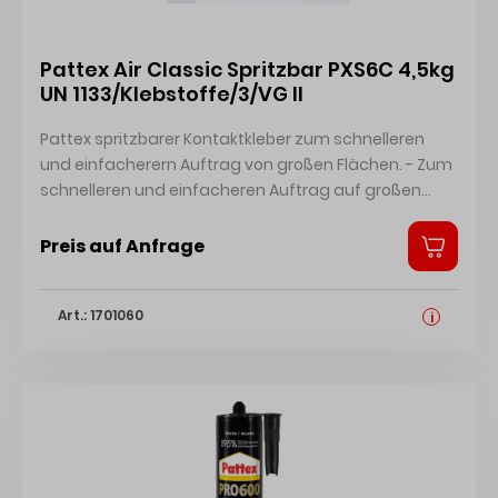
Pattex Air Classic Spritzbar PXS6C 4,5kg
UN 1133/Klebstoffe/3/VG II
Pattex spritzbarer Kontaktkleber zum schnelleren
und einfacherern Auftrag von großen Flächen. - Zum
schnelleren und einfacheren Auftrag auf großen
Flächen - Flächenkaschierungen von Formteilen mit
Schichtstoff [HPL, etc.] - Verklebung von saugenden
Preis auf Anfrage
und nicht saugenden Flächen – auch in Kombination
[Schichtstoff, Metall, Holz & Holzwerkstoffe,
Art.: 1701060
Schaumstoff, Möbel-Linoleum, Gummi, etc.] - Mit
i
Pattex-Spritzpistole oder gängiger Lackierpistole,
alternativ auch mit Lackwalze, Pfohlroller oder Pinsel
einfach aufzutragen - Spart Arbeitszeit – besonders
bei geeigneter Serienfertigung - Rationelles,
praktisches Arbeiten möglich - Schnelles Ablüften:
saugend: bereits ab 5–10 Minuten [Fingertest!] - Hoher
Festkörperanteil, dadurch höhere Festigkeiten -