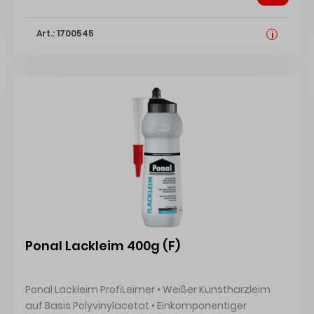
Außenbereich • Für alle saugenden und
nichtsaugenden Materialien, z.B. Ziegel, Keramik,
Art.: 1700545
Metall, Gipsplatten, Stein, Kunststoffe (außer PE, PP,
i
Teflon, Acrylglas u. Ä.), lackierte und beschichtete
Oberflächen • Zum Kleben von Spiegeln
(entsprechend DIN1036-1) • Für alle Materialien und
Untergründe Signalwort: Achtung Gefahrenhinweise:
H317: Kann allergische Hautreaktionen verursachen
Ponal Lackleim 400g (F)
Ponal Lackleim ProfiLeimer • Weißer Kunstharzleim
auf Basis Polyvinylacetat • Einkomponentiger