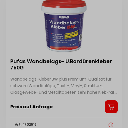
z. B. Ziegel, Keramik, Metall, Trockenbaublatten,
Trocknen, auch nach dem Kleben, für ausreichende
Gipsplatten, Stein, Beton, Kunststoffe, Hart PVC
Be- und Entlüftung sorgen. Idealerweise in Räumen
(UPVC), MDF, Holz, lackierte und beschichtete
mit Absauganlage, wie z. B. Lackierkabinen, zu
Oberflächen (außer PE, PP, Buntmetall, Teflon PTFE,
verarbeiten. Im Arbeitsraum und auch in
Acrylglas PMMA, weich PVC u.ä.), für Halterungen in
Nebenräumen darf nicht geraucht oder geschweißt
Bad und Küchen, Hausnummern und
werden. Kein offenes Licht und Feuer, auch nicht in
Schlüsselbretter, Mosaike aus Fliesen und
Herden und Öfen. Elektrische Geräte rechtzeitig
Glaselementen, zum Verkleben von Spiegeln gemäß
abschalten, so dass sie bei Beginn der Arbeiten
DIN EN 1036-1 • Verklebung von Naturstein ist möglich,
erkaltet sind. Elektrogeräte und Schwachstrom
Pufas Wandbelags- U.Bordürenkleber
wenn die Materialstärke über 10 mm beträgt und
anlagen abstellen. Jede Funkbildung unbedingt
750G
nicht im Sichtbereich liegt Gefahrenhinweise: EUH208:
vermeidenSicherheitsdatenblatt
Enthält Trimethoxyvinylsilan. Kann allergische
Wandbelags-Kleber BW plus Premium-Qualität für
Reaktionen hervorrufen.
schwere Wandbeläge, Textil-, Vinyl-, Struktur-,
Glasgewebe- und Metalltapeten sehr hohe Klebkraft
optimale Verarbeitungskonsistenz sehr hohe
Feuchtfestigkeit beim Überstreichen transparent
Preis auf Anfrage
auftrocknend ideal als Klebkraftverstärker für
Tapetenkleister Sicherheitsdatenblatt Technisches
Art.: 1702516
Merkblatt
i