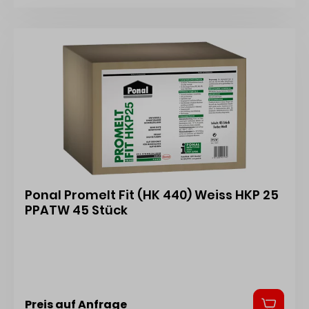
(Weißpunkt) • Verbrauch ca. 150 g/m² • Pressdruck
mindestens 20 N/cm² Hersteller: Henkel AG & Co.
KGaA, Henkel-Teroson-Str.57, 69123 Heidelberg, DE,
+4962217040,
corporate.communications@henkel.com
Ponal Promelt Fit (HK 440) Weiss HKP 25
PPATW 45 Stück
Preis auf Anfrage