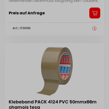
verleimenden Seitenmuss saugfähig sein • Saubere
Achtung H315: Verursacht Hautreizungen;H317: Kann
und punktgenaue Leimabgabe, ProfiLeimer-Flasche •
allergische Hautreaktionen verursachen;H319:
Leicht verstreichbar, zieht keine Fäden •
Preis auf Anfrage
Verursacht schwere Augenreizung;H412: Schädlich
Lösemittelfrei • 204 D4 (z. B. Küchenarbeitsplatten,
für Wasserorganismen, mit langfristiger Wirkung
Badezimmermöbel), Flächenverleimung,
Hersteller: Henkel AG & Co. KGaA, Henkel-Teroson-
Art.: 1700110
Montageverleimung, Korpusverleimungen • Für
i
Str.57, 69123 Heidelberg, DE, +4962217040,
Innen- und Außenbereiche • Wasserbeständig nach
corporate.communications@henkel.com
DIN EN 204/D4 • Wärmestandfestigkeit > 8 N/mm
nach DIN EN 14257 • Offene Zeit: max. 10 Minuten •
Verarbeitungstemperatur: nicht unter +10 °C •
Verbrauch: ca. 160 g/m² • Pressdruck: bei
Flächenverleimung > 0,2 N/mm², bei
Montageverleimung 0,3 bis 0,7 N/mm² Signalwort:
Gefahr Gefahrenhinweise: H351: Kann vermutlich
Krebs erzeugen;H334: Kann bei Einatmen Allergie,
asthmaartige Symptome oder Atembeschwerden
verursachen;H335: Kann die Atemwege reizen;H373:
Kann die Organe schädigen bei längerer oder
Klebeband PACK 4124 PVC 50mmx66m
wiederholter Exposition;H315: Verursacht
chamois tesa
Hautreizungen;H319: Verursacht schwere