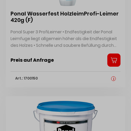
Ponal Wasserfest HolzleimProfi-Leimer
420g (F)
Ponal Super 3 ProfiLeimer • Endfestigkeit der Ponal
Leimfuge liegt allgemein höher als die Endfestigkeit
des Holzes • Schnelle und saubere Befüllung durch
weite Öffnung • Lange schmale Spitze, auch für
Dübellochungen geeignet • Griffige ergonomische
Preis auf Anfrage
Form • Kunststoff in Werkzeugqualität, gute
Quetschbarkeit • Einfacher Verschluss, sichere
Art.: 1700150
Kappenaufbewahrung • Erfüllt nach EN 204 die
i
Beanspruchungsgruppe D3 • Offene Zeit bei +23 °C
Raumtemperatur: max. 12 Minuten •
Verarbeitungszeit: nicht unter +6 °C (Weißpunkt) •
Verbrauch: ca. 150 g/m² • Pressdruck: mindestens 20
N/cm² Gefahrenhinweise: EUH208: Enthält
Isothiazolinongemisch (C(M)IT/MIT (3:1)) Kann
allergische Reaktionen hervorrufen.. Kann allergische