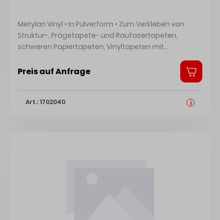
Metylan Vinyl • In Pulverform • Zum Verkleben von
Struktur-, Prägetapete- und Raufasertapeten,
schweren Papiertapeten, Vinyltapeten mit
Papierträger und Rollenmakulatur (mit Zusatz von
Ovalit TM), Fotodruck- und Spezialtapeten, Fertigen
Preis auf Anfrage
Vliestapeten mit glattem Träger Hersteller: Henkel AG
& Co. KGaA, Henkel-Teroson-Str.57, 69123 Heidelberg,
Art.: 1702040
DE, +4962217040,
i
corporate.communications@henkel.com