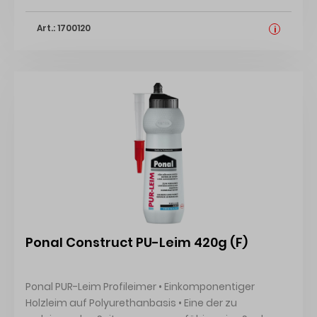
die Befestigung von Türzargen, Fensterbänken etc.
Art.: 1700120
Zum Auffüllen von Hohlräumen (z. B. Ausbrüche im
i
Mauerwerk) • B2-Qualität nach DIN 4102 • IFT-
Prüfzeugnis Prüfung der Formstabilität,
Türzuschlagprüfung Prüfbericht Nr. 23122046 •
Schneidbar nach ca. 4 Minuten, belastbar nach 20
Minuten • Formstabilität < 2 % • Zugscherfestigkeit: ca.
8,5 N/cm² • Formstabilität: < 2 % • Rohdichte: ca. 50
kg/m³ • Verarbeitungstemperatur: +5 °C bis +30 °C,
optimal: +10 °C bis +25 °C Härter Gefahrenhinweise:
Gefahr H332: Gesundheitsschädlich bei
Einatmen;H315: Verursacht Hautreizungen;H319:
Verursacht schwere Augenreizung;H334: Kann bei
Einatmen Allergie, asthmaartige Symptome oder
Ponal Construct PU-Leim 420g (F)
Atembeschwerden verursachen;H317: Kann
allergische Hautreaktionen verursachen;H351: Kann
vermutlich Krebs erzeugen;H335: Kann die Atemwege
Ponal PUR-Leim Profileimer • Einkomponentiger
reizen;H373: Kann die Organe schädigen bei längerer
Holzleim auf Polyurethanbasis • Eine der zu
oder wiederholter Exposition Harz Gefahrenhinweise: