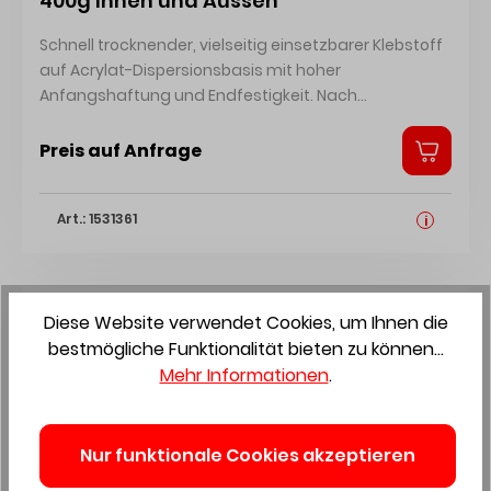
400g Innen und Aussen
Schnell trocknender, vielseitig einsetzbarer Klebstoff
auf Acrylat-Dispersionsbasis mit hoher
Anfangshaftung und Endfestigkeit. Nach
vollständiger Trocknung schleif- und überstreichbar.
Für die flächige Verklebung von Holzwerkstoffen (z.B.
Preis auf Anfrage
Zierleisten, Paneele, Spanplatten, usw.), PVC,
Styropor®, PU-Hartschaum (z.B. Dämmplatten,
Art.: 1531361
Kabelkanäle, Zierleisten), mineralischen Werkstoffen
i
(z.B. Fliesen, usw.) und Metallen auf saugenden
Untergründen wie Putz, Beton, Faserzement,
Gipskarton und unbehandeltem Holz.Der Verbrauch
Diese Website verwendet Cookies, um Ihnen die
ist abhängig von der Größe der zu verklebenden
Flächen, der vorgesehenen Schichtdicke und der Art
bestmögliche Funktionalität bieten zu können...
des Kleberauftrages. Zur Orientierung können
Mehr Informationen
.
folgende Werte herangezogen werden:Flächige
VerklebungenAuftrag mit Zahnspachtel, 0,5 mm
Schichtstärke: ca. 200 - 400 g/m²Strangauftrag, 6
Nur funktionale Cookies akzeptieren
mm Durchmesser, 33 cm Abstand: ca. 120