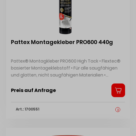
Temperaturbeständig bis 110 °C
[hochwärmebeständig] - Einfache Gebinde-
Entsorgung durch Duales System - Frei von
Metylenchlorid - Materialvorbereitung: Die
Klebeflächen müssen passgenau, fettfrei, tragfähig
Pattex Montagekleber PRO600 440g
und sauber sein. - Klebstoffauftrag: Klebstoff mit
Pattex-Spritzpistole im Kreuzgang aufspritzen, bis ein
geschlossener Film [siehe Technisches Merkblatt]
Pattex® Montagkleber PRO600 High Tack • Flextec®
entsteht. - Pressvorgang: Durch Fingertest prüfen, ob
basierter Montageklebstoff • Für alle saugfähigen
Klebstoff ausreichend abgelüftet ist. Der
und glatten, nicht saugfähigen Materialien •
Klebstofffilm muss sich trocken anfühlen und darf
Schwingungsdämpfende, elastische Verklebung •
keine Fäden mehr ziehen. Dann die Fügeteile kurz und
Alterungs-, UV-, witterungs- und Wasserbeständig •
Preis auf Anfrage
kräftig [0,5 N/mm2] zusammenpressen. Dies kann
Geeignet für Innen- und Außenbereich,
mit einer Furnierpresse oder Pattex- Andruckwalze
Dauerfeuchtigkeits- und Unterwasserbelastung sind
erfolgen. - Nachbearbeitung: Sofort nach dem
Art.: 1700551
dabei ausgeschlossen • Schleifbar und
i
Pressvorgang hohe Anfangsfestigkeit. Das verklebte
Überstreichbar • Zum Kleben und Montieren z. B. auf
Werkstück kann sofort weiterverarbeitet werden.
eastische Verklebungen im Innen- und Außenbereich,
Besondere Hinweise - Die Dämpfe können mit Luft
für alle saugenden und nicht saugenden Materialien,
explosive Gemische bilden. Beim Verarbeiten und