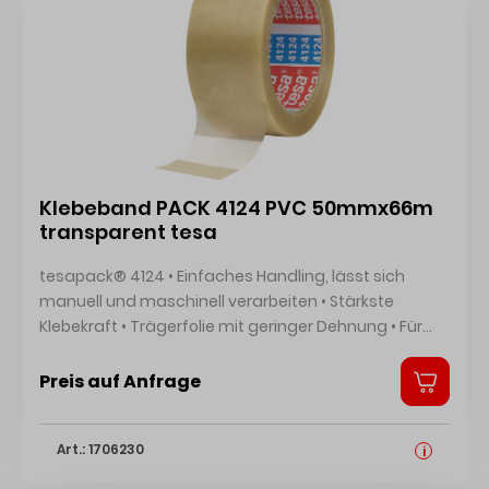
Klebeband PACK 4124 PVC 50mmx66m
transparent tesa
tesapack® 4124 • Einfaches Handling, lässt sich
manuell und maschinell verarbeiten • Stärkste
Klebekraft • Trägerfolie mit geringer Dehnung • Für
mittelschwere bis schwere Versandschachteln und
Kartonagen • Träger: PVC • Klebmasse: Kautschuk •
Preis auf Anfrage
Reißkraft: 60,0 N/cm • Klebekraft: 3,3 N/cm Hersteller:
tesa SE, Hugo-Kirchberg-Str. 1, 22848 Norderstedt, DE,
Art.: 1706230
+4940888990, presse@tesa.com
i