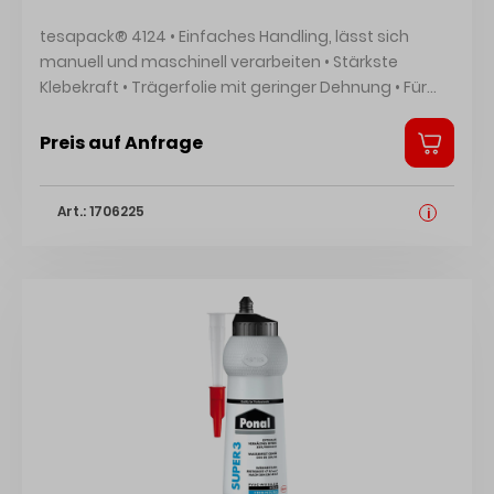
Augenreizung;H317: Kann allergische Hautreaktionen
tesapack® 4124 • Einfaches Handling, lässt sich
verursachen Diisocyanate: Ab dem 24. August 2023
manuell und maschinell verarbeiten • Stärkste
muss vor der industriellen oder gewerblichen
Klebekraft • Trägerfolie mit geringer Dehnung • Für
Verwendung eine angemessene Schulung erfolgen.
mittelschwere bis schwere Versandschachteln und
Hersteller: Henkel AG & Co. KGaA, Henkel-Teroson-
Kartonagen • Träger: PVC • Klebmasse: Kautschuk •
Preis auf Anfrage
Str.57, 69123 Heidelberg, DE, +4962217040,
Reißkraft: 60,0 N/cm • Klebekraft: 3,3 N/cm Hersteller:
corporate.communications@henkel.com
tesa SE, Hugo-Kirchberg-Str. 1, 22848 Norderstedt, DE,
Art.: 1706225
+4940888990, presse@tesa.com
i