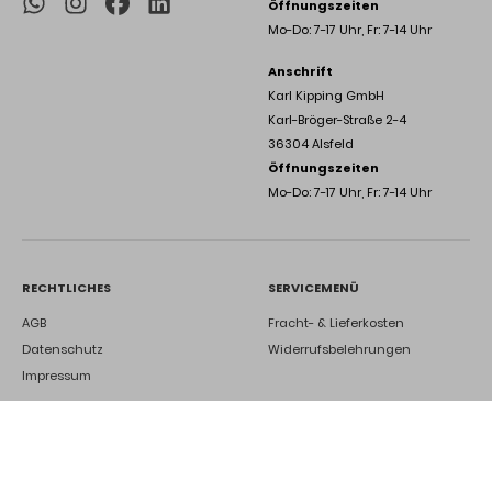
Öffnungszeiten
Mo-Do: 7-17 Uhr, Fr: 7-14 Uhr
Anschrift
Karl Kipping GmbH
Karl-Bröger-Straße 2-4
36304 Alsfeld
Öffnungszeiten
Mo-Do: 7-17 Uhr, Fr: 7-14 Uhr
RECHTLICHES
SERVICEMENÜ
AGB
Fracht- & Lieferkosten
Datenschutz
Widerrufsbelehrungen
Impressum
DEINE ZUKUNFT BEI UNS