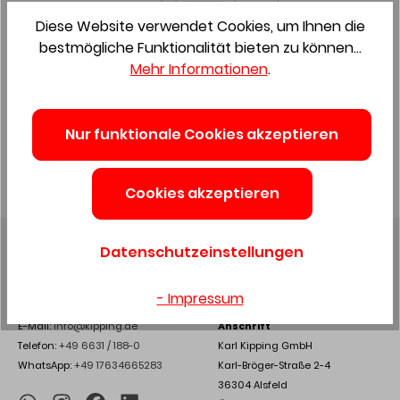
Diese Website verwendet Cookies, um Ihnen die
bestmögliche Funktionalität bieten zu können...
Mehr Informationen
.
Ihr Merkzettel ist leer
Behalten Sie interessante Produkte im Auge, indem Sie sie
Nur funktionale Cookies akzeptieren
zu Ihrem Merkzettel hinzufügen.
Cookies akzeptieren
Datenschutzeinstellungen
- Impressum
SERVICE-HOTLINE
KONTAKT
E-Mail:
info@kipping.de
Anschrift
Telefon:
+49 6631 / 188-0
Karl Kipping GmbH
WhatsApp:
+49 17634665283
Karl-Bröger-Straße 2-4
36304 Alsfeld