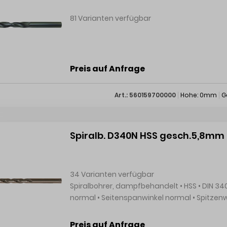
81 Varianten verfügbar
Preis auf Anfrage
Art.: 560159700000
Hohe: 0mm
G
Spiralb. D340N HSS gesch.5,8mm
34 Varianten verfügbar
Spiralbohrer, dampfbehandelt • HSS • DIN 340 • Typ N • Seitenspanwinkel normal • Kernanstieg
normal • Seitenspanwinkel normal • Spitzenwinkel 118° • Spiralwinkel 25–30° • Kerndicke normal •
Profilgeschliffen • Kegelmantelanschliff • Bis Ø 2,4 mm Oberfläche blank • Rechtsschneidend
Hersteller: Einkaufsbüro Deutscher Eisenhänd
Preis auf Anfrage