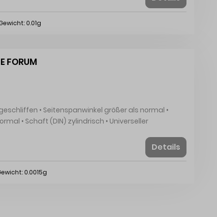
äche dampfbehandelt
Gewicht: 0.01g
SE FORUM
Details
42389 Wuppertal, DE, +4920260960,
ewicht: 0.0015g