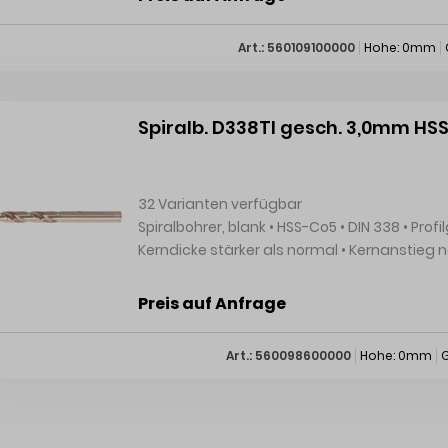
+4920260960, webkontakt@ede.de Oberfl
Art.: 560109100000
Hohe: 0mm
Spiralb. D338TI gesch. 3,0mm HS
32 Varianten verfügbar
Spiralbohrer, blank • HSS-Co5 • DIN 338 • Profilgeschliffen • Seitenspanwinkel größer als normal •
Kerndicke stärker als normal • Kernanstieg normal • Schaft (DIN) zylindrisch • Universeller
Mehrbereichsbohrer • Typ Ti, besonders geeignet für Titan und Titan-Legierungen • Spitzenwinkel
130° • Spiralwinkel 35° • Kegelmantelanschliff • Rechtsschneidend Hersteller: Einkaufsbüro
Preis auf Anfrage
Deutscher Eisenhändler GmbH, EDE Platz 1, 
webkontakt@ede.de
Art.: 560098600000
Hohe: 0mm
G