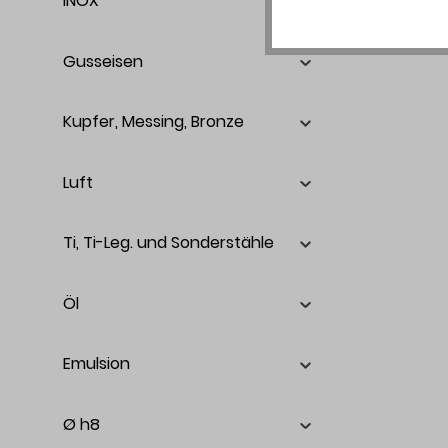
INOX
Gusseisen
Kupfer, Messing, Bronze
Luft
Ti, Ti-Leg. und Sonderstähle
Öl
Emulsion
Ø h8