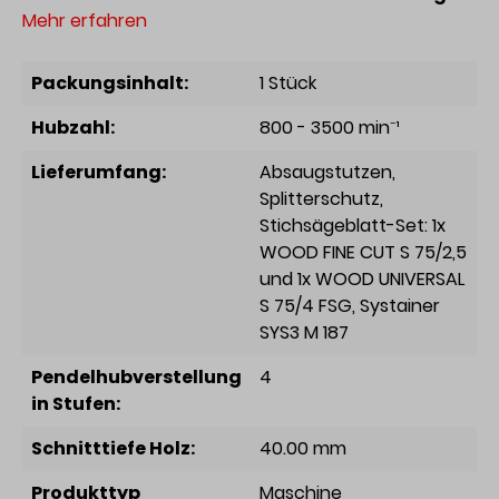
Mehr erfahren
Packungsinhalt:
1 Stück
Hubzahl:
800 - 3500 min⁻¹
Lieferumfang:
Absaugstutzen
,
Splitterschutz
,
Stichsägeblatt-Set: 1x
WOOD FINE CUT S 75/2,5
und 1x WOOD UNIVERSAL
S 75/4 FSG
, Systainer
SYS3 M 187
Pendelhubverstellung
4
in Stufen:
Schnitttiefe Holz:
40.00 mm
Produkttyp
Maschine