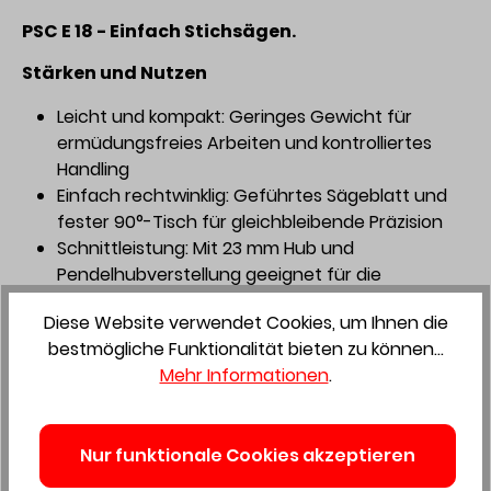
PSC E 18 - Einfach Stichsägen.
Stärken und Nutzen
Leicht und kompakt: Geringes Gewicht für
ermüdungsfreies Arbeiten und kontrolliertes
Handling
Einfach rechtwinklig: Geführtes Sägeblatt und
fester 90°-Tisch für gleichbleibende Präzision
Schnittleistung: Mit 23 mm Hub und
Pendelhubverstellung geeignet für die
typischen Montagearbeiten
Diese Website verwendet Cookies, um Ihnen die
18V Power: Ideal in Kombination mit dem TBX 4
bestmögliche Funktionalität bieten zu können...
Compact Akkupack - spart an Gewicht, aber
Mehr Informationen
.
nicht an Leistung
Materialschonend arbeiten: die
Kunststofflaufsohle schont holz- und ​
Nur funktionale Cookies akzeptieren
holzähnliche Werkstoffe