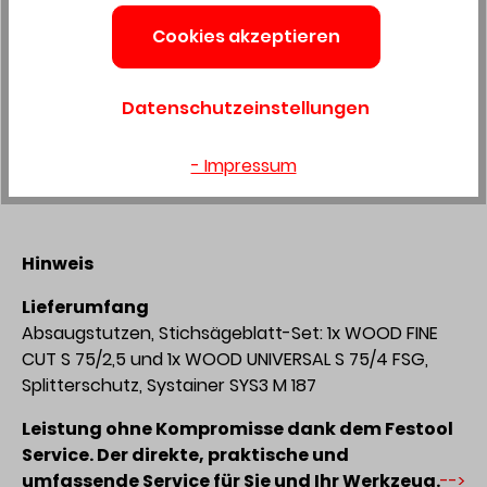
Cookies akzeptieren
Anwendungsschwerpunkte
Einpassarbeiten bei Möbeln, Küchen,
Datenschutzeinstellungen
Innenausbau
Ausklinken von Abschlussleisten
- Impressum
Ablängen von Werkstücken
Hinweis
Lieferumfang
Absaugstutzen, Stichsägeblatt-Set: 1x WOOD FINE
CUT S 75/2,5 und 1x WOOD UNIVERSAL S 75/4 FSG,
Splitterschutz, Systainer SYS3 M 187
Leistung ohne Kompromisse dank dem Festool
Service. Der direkte, praktische und
umfassende Service für Sie und Ihr Werkzeug.
-->