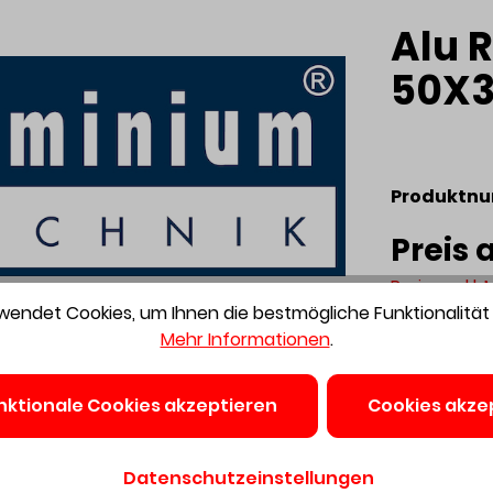
Alu 
50X3
Produktn
Preis 
Preise exkl.
endet Cookies, um Ihnen die bestmögliche Funktionalität 
verfügba
Mehr Informationen
.
nktionale Cookies akzeptieren
Cookies akze
Datenschutzeinstellungen