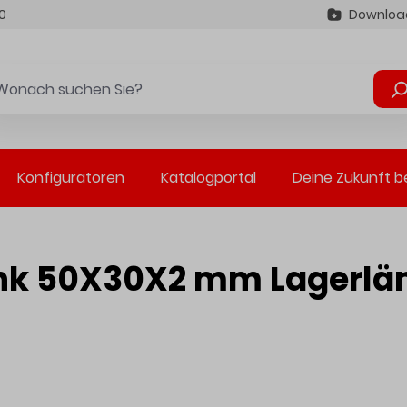
0
Downloa
Konfiguratoren
Katalogportal
Deine Zukunft b
lank 50X30X2 mm Lagerlä