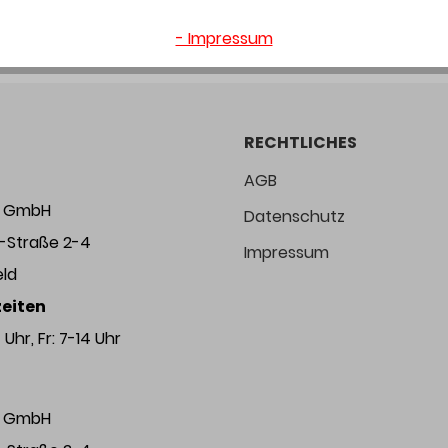
- Impressum
RECHTLICHES
AGB
ng GmbH
Datenschutz
r-Straße 2-4
Impressum
eld
eiten
Uhr, Fr: 7-14 Uhr
ng GmbH