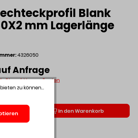
Rechteckprofil Blank
0X2 mm Lagerlänge
ummer:
4326050
auf Anfrage
 MwSt. zzgl. Versandkosten
bieten zu können...
r
Anzahl
In den Warenkorb
ptieren