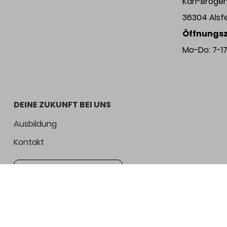
Karl-Bröge
36304 Alsf
Öffnungsz
Mo-Do: 7-17 
DEINE ZUKUNFT BEI UNS
Ausbildung
Kontakt
Jetzt bewerben