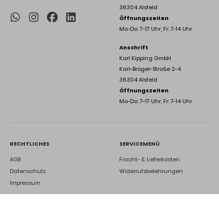
36304 Alsfeld
Öffnungszeiten
Mo-Do: 7-17 Uhr, Fr: 7-14 Uhr
Anschrift
Karl Kipping GmbH
Karl-Bröger-Straße 2-4
36304 Alsfeld
Öffnungszeiten
Mo-Do: 7-17 Uhr, Fr: 7-14 Uhr
RECHTLICHES
SERVICEMENÜ
AGB
Fracht- & Lieferkosten
Datenschutz
Widerrufsbelehrungen
Impressum