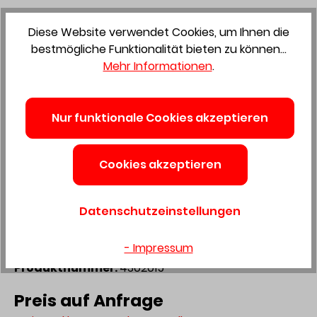
Diese Website verwendet Cookies, um Ihnen die
bestmögliche Funktionalität bieten zu können...
Mehr Informationen
.
Zum Merkzettel hinzufügen
Nur funktionale Cookies akzeptieren
Alu Systemtechnik
Cookies akzeptieren
Altbauschwelle 60/15 Ev1
Silber Elox. Länge = 3 Mtr.
Datenschutzeinstellungen
- Impressum
Produktnummer:
4302015
Preis auf Anfrage