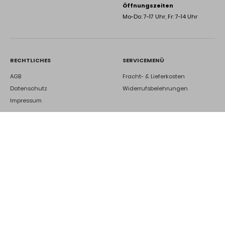
Öffnungszeiten
Mo-Do: 7-17 Uhr, Fr: 7-14 Uhr
RECHTLICHES
SERVICEMENÜ
AGB
Fracht- & Lieferkosten
Datenschutz
Widerrufsbelehrungen
Impressum
DEINE ZUKUNFT BEI UNS
Ausbildung
Kontakt
Jetzt bewerben