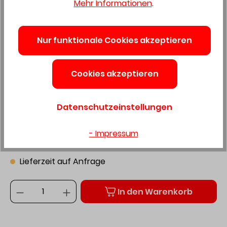
Mehr Informationen
.
Alu Winkelschiene
Gleichschenklig Blank
Nur funktionale Cookies akzeptieren
40X40X3 mm Lagerlänge
Cookies akzeptieren
Produktnummer:
4322150
Datenschutzeinstellungen
Preis auf Anfrage
- Impressum
Preise exkl. MwSt. zzgl. Versandkosten
Lieferzeit auf Anfrage
Anzahl
In den Warenkorb