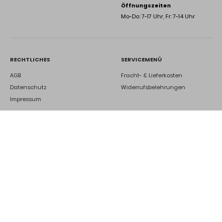
Öffnungszeiten
Mo-Do: 7-17 Uhr, Fr: 7-14 Uhr
RECHTLICHES
SERVICEMENÜ
AGB
Fracht- & Lieferkosten
Datenschutz
Widerrufsbelehrungen
Impressum
DEINE ZUKUNFT BEI UNS
Ausbildung
Kontakt
Jetzt bewerben