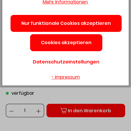
Mehr Informationen
.
Alu Winkelschiene
ungleichschenklig Blank
Nur funktionale Cookies akzeptieren
60X30X3 mm Lagerlänge
Cookies akzeptieren
Produktnummer:
4322180
Datenschutzeinstellungen
Preis auf Anfrage
- Impressum
Preise exkl. MwSt. zzgl. Versandkosten
verfügbar
Anzahl
In den Warenkorb