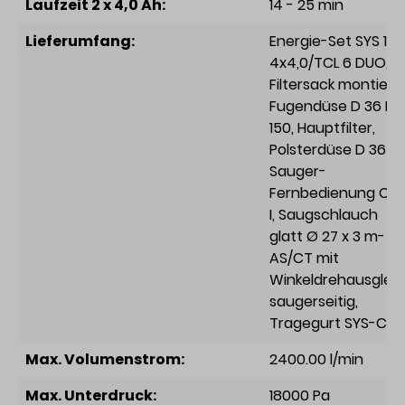
Laufzeit 2 x 4,0 Ah:
14 - 25 min
Lieferumfang:
Energie-Set SYS 18
4x4,0/TCL 6 DUO
,
Filtersack montiert
,
Fugendüse D 36 FD
150
, Hauptfilter
,
Polsterdüse D 36 P
Sauger-
Fernbedienung CT
I
, Saugschlauch
glatt Ø 27 x 3 m-
AS/CT mit
Winkeldrehausglei
saugerseitig
,
Tragegurt SYS-CT
Max. Volumenstrom:
2400.00 l/min
Max. Unterdruck:
18000 Pa