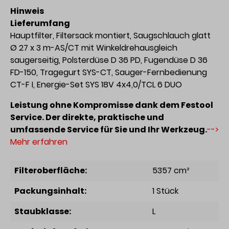
Hinweis
Lieferumfang
Hauptfilter, Filtersack montiert, Saugschlauch glatt
Ø 27 x 3 m-AS/CT mit Winkeldrehausgleich
saugerseitig, Polsterdüse D 36 PD, Fugendüse D 36
FD-150, Tragegurt SYS-CT, Sauger-Fernbedienung
CT-F I, Energie-Set SYS 18V 4x4,0/TCL 6 DUO
Leistung ohne Kompromisse dank dem Festool
Service. Der direkte, praktische und
umfassende Service für Sie und Ihr Werkzeug.
-->
Mehr erfahren
Filteroberfläche:
5357 cm²
Packungsinhalt:
1 Stück
Staubklasse:
L