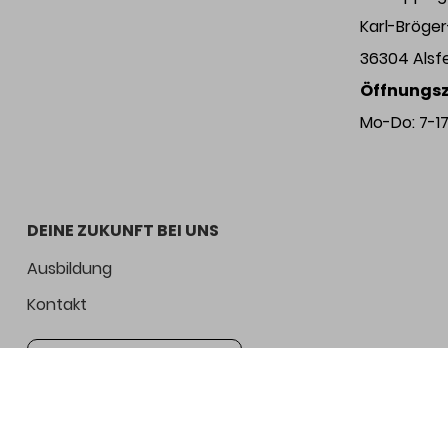
Karl-Bröge
36304 Alsf
Öffnungsz
Mo-Do: 7-17 
DEINE ZUKUNFT BEI UNS
Ausbildung
Kontakt
Jetzt bewerben