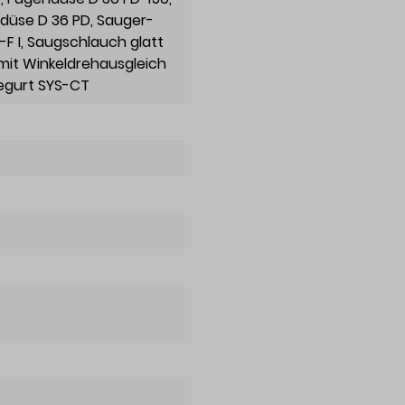
erdüse D 36 PD
, Sauger-
F I
, Saugschlauch glatt
mit Winkeldrehausgleich
gegurt SYS-CT