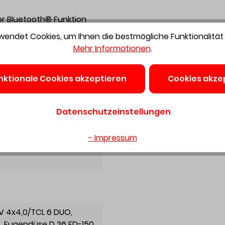
r Bluetooth® Funktion
arbeiten
endet Cookies, um Ihnen die bestmögliche Funktionalität 
Mehr Informationen
.
nktionale Cookies akzeptieren
Cookies akze
 27 x 3 m-AS/CT mit Winkeldrehausgleich saugerseitig, Pol
Datenschutzeinstellungen
S 18V 4x4,0/TCL 6 DUO
ice. Der direkte, praktische und umfassende Service
- Impressum
8V 4x4,0/TCL 6 DUO
,
t
, Fugendüse D 36 FD-150
,