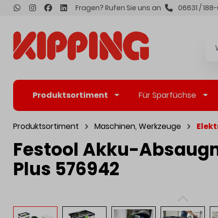
Fragen? Rufen Sie uns an
06631 / 188-
inhalt springen
Produktsortiment
Für Sparfüchse
Produktsortiment
Maschinen, Werkzeuge
Elek
Festool Akku-Absaugm
Plus 576942