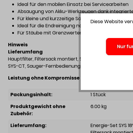
Ideal für den mobilen Einsatz bei Servicearbeiten
Absaugung von Akku-Werkzeugen dank integrierte
Für kleine und kurzzeitige Schleif-, Säge- und Bohr
Diese Website verw
Ideal für die Endreinigung nach der Arbeit
Für Stäube mit Grenzwerten > 0,1mg/m³
Hinweis
Nur fu
Lieferumfang
Hauptfilter, Filtersack montiert, Saugschlauch glatt Ø
SYS-CT, Sauger-Fernbedienung CT-F I, Energie-Set SY
Leistung ohne Kompromisse dank dem Festool Serv
Packungsinhalt:
1 Stück
Produktgewicht ohne
6.00 kg
Zubehör:
Lieferumfang:
Energie-Set SYS 1
Filtersack montier