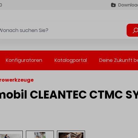
0
Downloa
Konfiguratoren
Katalogportal
Deine Zukunft b
trowerkzeuge
obil CLEANTEC CTMC SYS