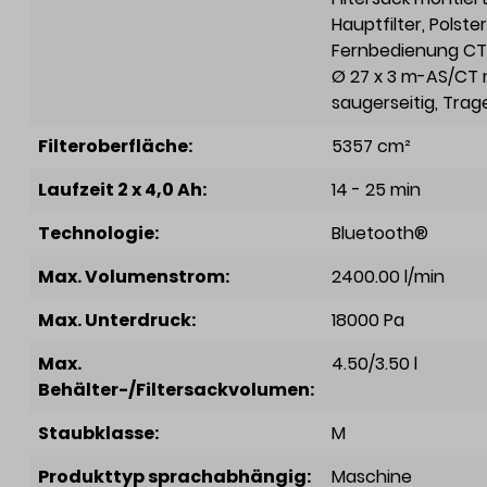
Hauptfilter
, Polst
Fernbedienung CT-
Ø 27 x 3 m-AS/CT 
saugerseitig
, Tra
Filteroberfläche:
5357 cm²
Laufzeit 2 x 4,0 Ah:
14 - 25 min
Technologie:
Bluetooth®
Max. Volumenstrom:
2400.00 l/min
Max. Unterdruck:
18000 Pa
Max.
4.50/3.50 l
Behälter-/Filtersackvolumen:
Staubklasse:
M
Produkttyp sprachabhängig:
Maschine