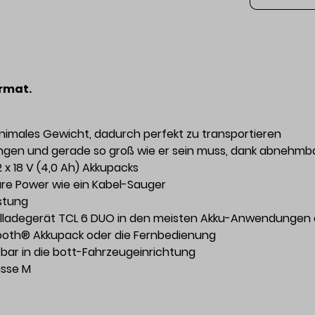
rmat.
nimales Gewicht, dadurch perfekt zu transportieren
ngen und gerade so groß wie er sein muss, dank abnehm
x 18 V (4,0 Ah) Akkupacks
are Power wie ein Kabel-Sauger
istung
ellladegerät TCL 6 DUO in den meisten Akku-Anwendungen
tooth® Akkupack oder die Fernbedienung
rbar in die bott-Fahrzeugeinrichtung
asse M