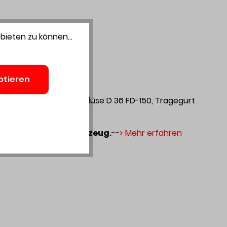
bieten zu können...
ptieren
sterdüse D 36 PD, Fugendüse D 36 FD-150, Tragegurt
 für Sie und Ihr Werkzeug.
--> Mehr erfahren