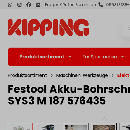
Fragen? Rufen Sie uns an
06631 / 188-
inhalt springen
Produktsortiment
Für Sparfüchse
Produktsortiment
Maschinen, Werkzeuge
Elek
Festool Akku-Bohrschra
SYS3 M 187 576435