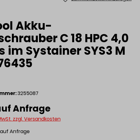
ool Akku-
schrauber C 18 HPC 4,0
us im Systainer SYS3 M
576435
ummer:
3255087
auf Anfrage
 MwSt. zzgl. Versandkosten
t auf Anfrage