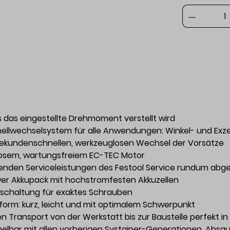
das eingestellte Drehmoment verstellt wird
lwechselsystem für alle Anwendungen: Winkel- und Exze
 sekundenschnellen, werkzeuglosen Wechsel der Vorsätze
nlosem, wartungsfreiem EC-TEC Motor
nden Serviceleistungen des Festool Service rundum abge
Power Akkupack mit hochstromfesten Akkuzellen
bschaltung für exaktes Schrauben
orm: kurz, leicht und mit optimalem Schwerpunkt
 Transport von der Werkstatt bis zur Baustelle perfekt in
pelbar mit allen vorherigen Systainer-Generationen, Absa