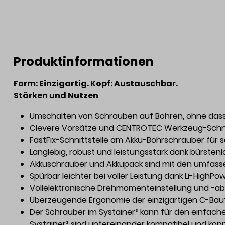
Produktinformationen
Form: Einzigartig. Kopf: Austauschbar.
Stärken und Nutzen
Umschalten von Schrauben auf Bohren, ohne dass 
Clevere Vorsätze und CENTROTEC Werkzeug-Schnel
FastFix-Schnittstelle am Akku-Bohrschrauber für
Langlebig, robust und leistungsstark dank bürste
Akkuschrauber und Akkupack sind mit den umfasse
Spürbar leichter bei voller Leistung dank Li-High
Vollelektronische Drehmomenteinstellung und -a
Überzeugende Ergonomie der einzigartigen C-Bauf
Der Schrauber im Systainer³ kann für den einfachen
Systainer³ sind untereinander kompatibel und kop