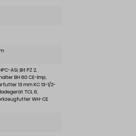
Nm
 HPC-ASI
, Bit PZ 2
,
alter BH 60 CE-Imp
,
rfutter 13 mm KC 13-1/2-
lladegerät TCL 6
,
erkzeugfutter WH-CE