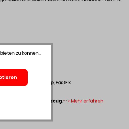
bieten zu können...
ptieren
Bithalter BH 60 CE-Imp, FastFix
 für Sie und Ihr Werkzeug.
--> Mehr erfahren