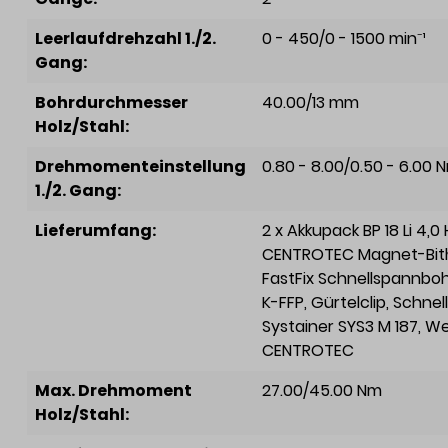
Leerlaufdrehzahl 1./2.
0 - 450/0 - 1500 min⁻¹
Gang:
Bohrdurchmesser
40.00/13 mm
Holz/Stahl:
Drehmomenteinstellung
0.80 - 8.00/0.50 - 6.00 
1./2. Gang:
Lieferumfang:
2 x Akkupack BP 18 Li 4,0
CENTROTEC Magnet-Bith
FastFix Schnellspannboh
K-FFP
, Gürtelclip
, Schnel
Systainer SYS3 M 187
, W
CENTROTEC
Max. Drehmoment
27.00/45.00 Nm
Holz/Stahl: