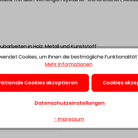
arbeiten in Holz, Metall und Kunststoff
endet Cookies, um Ihnen die bestmögliche Funktionalität 
Mehr Informationen
.
nktionale Cookies akzeptieren
Cookies akze
TCL 6, Werkzeugfutter WH-CE CENTROTEC, CENTROTEC Magnet-
 Gürtelclip, Systainer SYS3 M 187
Datenschutzeinstellungen
ice. Der direkte, praktische und umfassende Service
- Impressum