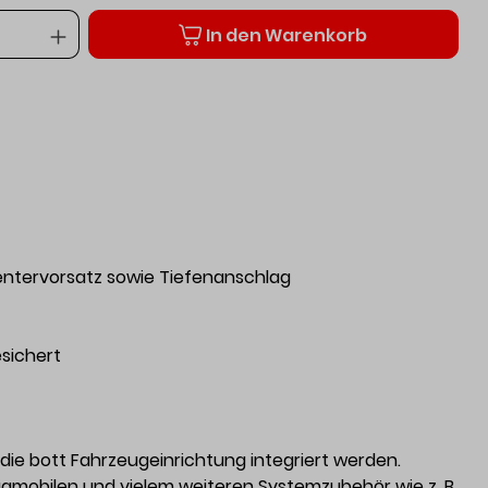
Anzahl
In den Warenkorb
ntervorsatz sowie Tiefenanschlag
sichert
 die bott Fahrzeugeinrichtung integriert werden.
ugmobilen und vielem weiteren Systemzubehör wie z. B.