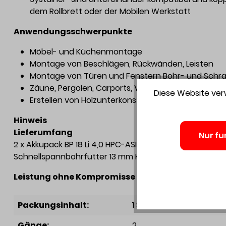
dem Rollbrett oder der Mobilen Werkstatt
Anwendungsschwerpunkte
Möbel- und Küchenmontage
Montage von Beschlägen, Rückwänden, Leisten
Montage von Türen und Fenstern Bohr- und Schraub
Zäune, Pergolen, Carports, Vordächer aufstellen
Diese Website verw
Erstellen von Holzunterkonstruktionen
Hinweis
Lieferumfang
Nur fu
2 x Akkupack BP 18 Li 4,0 HPC-ASI, Schnellladegerät 
Schnellspannbohrfutter 13 mm KC 13-1/2-K-FFP, Bit PZ 2,
Leistung ohne Kompromisse dank dem Festool Serv
Packungsinhalt:
1 Stück
Gänge:
2