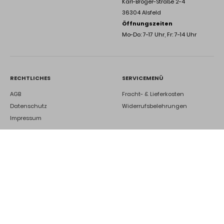
Karl-Bröger-Straße 2-4
36304 Alsfeld
Öffnungszeiten
Mo-Do: 7-17 Uhr, Fr: 7-14 Uhr
RECHTLICHES
SERVICEMENÜ
AGB
Fracht- & Lieferkosten
Datenschutz
Widerrufsbelehrungen
Impressum
DEINE ZUKUNFT BEI UNS
Ausbildung
Kontakt
Jetzt bewerben