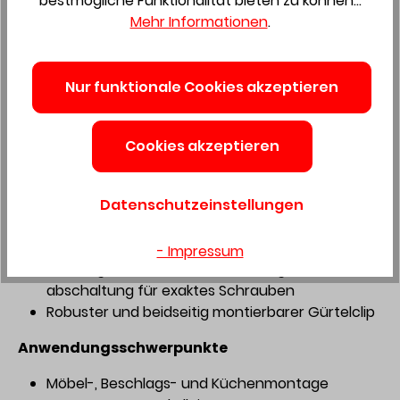
bestmögliche Funktionalität bieten zu können...
Rechtslauf – nicht mehr störend in den
Mehr Informationen
.
Griffbereich des Linkshänders hineinragt (nur in
Kombination mit einem Bluetooth® Akkupack
möglich)
Nur funktionale Cookies akzeptieren
Der CXS 18 kommt im praktischen
Deckelfachsystainer³ für schnellen Zugriff auf
Bohr- und Schraubzubehör
Cookies akzeptieren
Einfach mobil: Der CXS 18 kommt im praktischen
Systainer³ – und kann so für den einfachen
Datenschutzeinstellungen
Transport von der Werkstatt bis zur Baustelle
perfekt in die bott Fahrzeugeinrichtung
integriert werden
- Impressum
13-stufige Drehmomenteinstellung und -
abschaltung für exaktes Schrauben
Robuster und beidseitig montierbarer Gürtelclip
Anwendungsschwerpunkte
Möbel-, Beschlags- und Küchenmontage