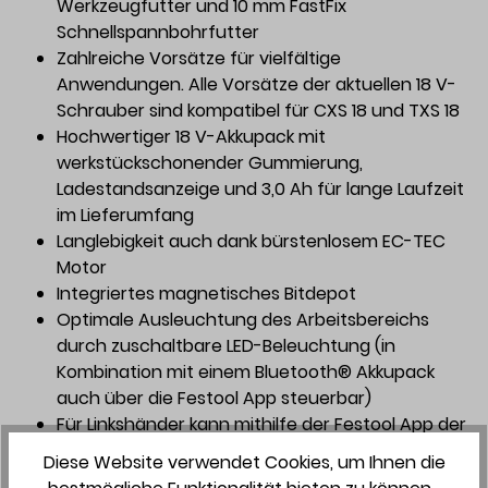
Werkzeugfutter und 10 mm FastFix
Schnellspannbohrfutter
Zahlreiche Vorsätze für vielfältige
Anwendungen. Alle Vorsätze der aktuellen 18 V-
Schrauber sind kompatibel für CXS 18 und TXS 18
Hochwertiger 18 V-Akkupack mit
werkstückschonender Gummierung,
Ladestandsanzeige und 3,0 Ah für lange Laufzeit
im Lieferumfang
Langlebigkeit auch dank bürstenlosem EC-TEC
Motor
Integriertes magnetisches Bitdepot
Optimale Ausleuchtung des Arbeitsbereichs
durch zuschaltbare LED-Beleuchtung (in
Kombination mit einem Bluetooth® Akkupack
auch über die Festool App steuerbar)
Für Linkshänder kann mithilfe der Festool App der
Rechts-/Links-Umschalter umgekehrt werden,
Diese Website verwendet Cookies, um Ihnen die
damit der Schalter in der Hauptanwendung – im