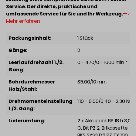
Service. Der direkte, praktische und
umfassende Service für Sie und Ihr Werkzeug.
-->
Mehr erfahren
Packungsinhalt:
1 Stück
Gänge:
2
Leerlaufdrehzahl 1./2.
0 - 470/0 - 1600 min⁻¹
Gang:
Bohrdurchmesser
35.00/10 mm
Holz/Stahl:
Drehmomenteinstellung
1.10 - 8.00/0.40 - 2.30 Nm
1./2. Gang:
Lieferumfang:
2 x Akkupack BP 18 Li 3,0
C
, Bit PZ 2
, Bitkassette
BKS SYS3 D5 PZ TX 100