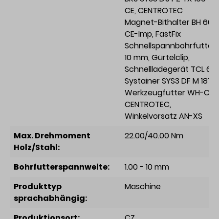
CE
, CENTROTEC
Magnet-Bithalter BH 60
CE-Imp
, FastFix
Schnellspannbohrfutter
10 mm
, Gürtelclip
,
Schnellladegerät TCL 6
,
Systainer SYS3 DF M 187
,
Werkzeugfutter WH-CE
CENTROTEC
,
Winkelvorsatz AN-XS
Max. Drehmoment
22.00/40.00 Nm
Holz/Stahl:
Bohrfutterspannweite:
1.00 - 10 mm
Produkttyp
Maschine
sprachabhängig:
Produktionsort:
CZ