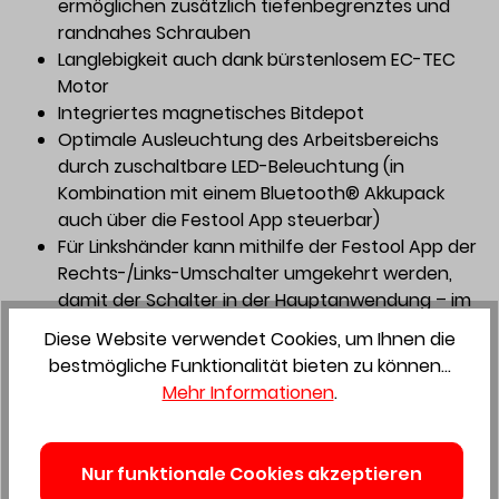
ermöglichen zusätzlich tiefenbegrenztes und
randnahes Schrauben
Langlebigkeit auch dank bürstenlosem EC-TEC
Motor
Integriertes magnetisches Bitdepot
Optimale Ausleuchtung des Arbeitsbereichs
durch zuschaltbare LED-Beleuchtung (in
Kombination mit einem Bluetooth® Akkupack
auch über die Festool App steuerbar)
Für Linkshänder kann mithilfe der Festool App der
Rechts-/Links-Umschalter umgekehrt werden,
damit der Schalter in der Hauptanwendung – im
Rechtslauf – nicht mehr störend in den
Diese Website verwendet Cookies, um Ihnen die
Griffbereich des Linkshänders hineinragt (nur in
bestmögliche Funktionalität bieten zu können...
Kombination mit einem Bluetooth® Akkupack
Mehr Informationen
.
möglich)
Der TXS 18 kommt im praktischen
Deckelfachsystainer³ für schnellen Zugriff auf
Nur funktionale Cookies akzeptieren
Bohr- und Schraubzubehör