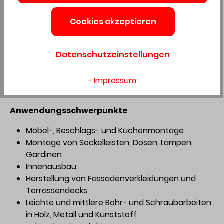
Einfach mobil: Der TXS 18 kommt im praktischen
Systainer³ – und kann so für den einfachen
Cookies akzeptieren
Transport von der Werkstatt bis zur Baustelle
perfekt in die bott Fahrzeugeinrichtung
Datenschutzeinstellungen
integriert werden
13-stufige Drehmomenteinstellung und -
abschaltung für exaktes Schrauben
- Impressum
Robuster und beidseitig montierbarer Gürtelclip
Anwendungsschwerpunkte
Möbel-, Beschlags- und Küchenmontage
Montage von Sockelleisten, Dosen, Lampen,
Gardinen
Innenausbau
Herstellung von Fassadenverkleidungen und
Terrassendecks
Leichte und mittlere Bohr- und Schraubarbeiten
in Holz, Metall und Kunststoff