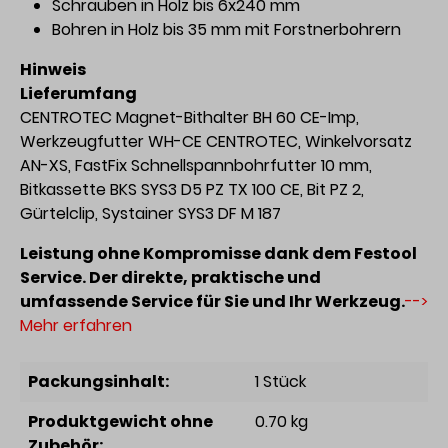
Schrauben in Holz bis 6x240 mm
Bohren in Holz bis 35 mm mit Forstnerbohrern
Hinweis
Lieferumfang
CENTROTEC Magnet-Bithalter BH 60 CE-Imp,
Werkzeugfutter WH-CE CENTROTEC, Winkelvorsatz
AN-XS, FastFix Schnellspannbohrfutter 10 mm,
Bitkassette BKS SYS3 D5 PZ TX 100 CE, Bit PZ 2,
Gürtelclip, Systainer SYS3 DF M 187
Leistung ohne Kompromisse dank dem Festool
Service. Der direkte, praktische und
umfassende Service für Sie und Ihr Werkzeug.
-->
Mehr erfahren
Packungsinhalt:
1 Stück
Produktgewicht ohne
0.70 kg
Zubehör: