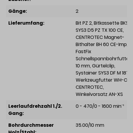
Gänge:
2
Lieferumfang:
Bit PZ 2
, Bitkassette BKS
SYS3 D5 PZ TX 100 CE
,
CENTROTEC Magnet-
Bithalter BH 60 CE-Imp
,
FastFix
Schnellspannbohrfutter
10 mm
, Gürtelclip
,
Systainer SYS3 DF M 187
,
Werkzeugfutter WH-CE
CENTROTEC
,
Winkelvorsatz AN-XS
Leerlaufdrehzahl 1./2.
0 - 470/0 - 1600 min⁻¹
Gang:
Bohrdurchmesser
35.00/10 mm
Holz/Stahl: