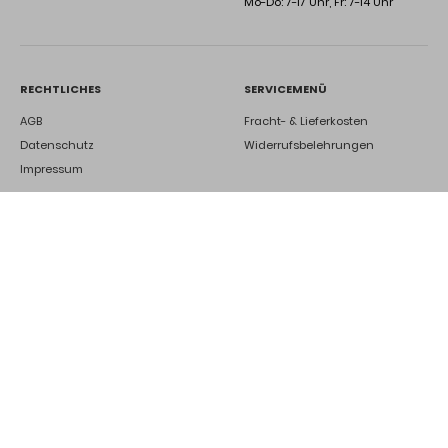
Mo-Do: 7-17 Uhr, Fr: 7-14 Uhr
RECHTLICHES
SERVICEMENÜ
AGB
Fracht- & Lieferkosten
Datenschutz
Widerrufsbelehrungen
Impressum
DEINE ZUKUNFT BEI UNS
Ausbildung
Kontakt
Jetzt bewerben
©2025 Karl Kipping GmbH.