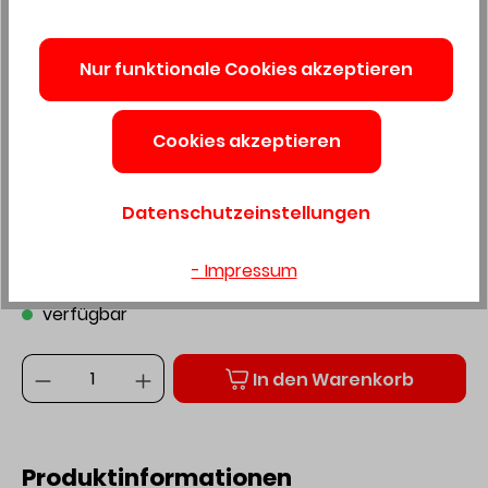
DOMINO DFC 500 E-Basic
Nur funktionale Cookies akzeptieren
578120
Cookies akzeptieren
Produktnummer:
3255258
Datenschutzeinstellungen
Preis auf Anfrage
- Impressum
Preise exkl. MwSt. zzgl. Versandkosten
verfügbar
Anzahl
In den Warenkorb
Produktinformationen