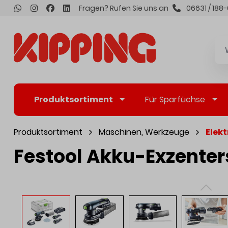
Fragen? Rufen Sie uns an
06631 / 188-
inhalt springen
Produktsortiment
Für Sparfüchse
Produktsortiment
Maschinen, Werkzeuge
Elek
Festool Akku-Exzenters