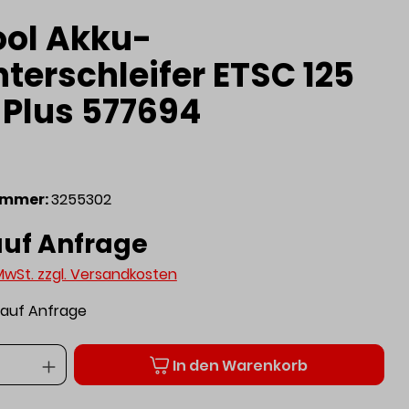
ool Akku-
terschleifer ETSC 125
-Plus 577694
ummer:
3255302
auf Anfrage
 MwSt. zzgl. Versandkosten
t auf Anfrage
Anzahl
In den Warenkorb