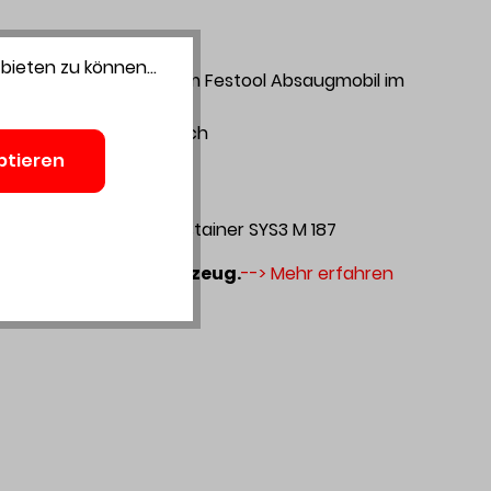
bieten zu können...
 in Kombination mit einem Festool Absaugmobil im
 AUTO-Modus automatisch
ptieren
or, Staubfangbeutel, Systainer SYS3 M 187
 für Sie und Ihr Werkzeug.
--> Mehr erfahren