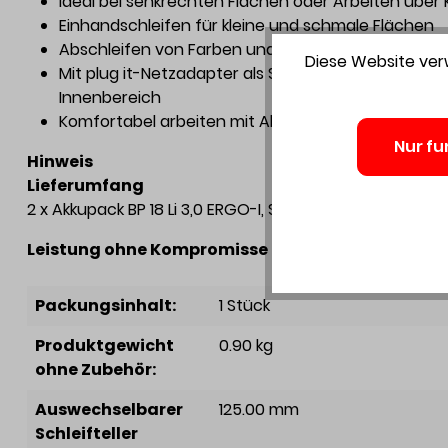
Ideal bei senkrechten Flächen oder Arbeiten über
Einhandschleifen für kleine und schmale Flächen
Abschleifen von Farben und Lacken an Fensterr
Diese Website verw
Mit plug it-Netzadapter als Schleifmaschine mit u
Innenbereich
Komfortabel arbeiten mit Absaugung – Bluetoot
Nur fu
Hinweis
Lieferumfang
2 x Akkupack BP 18 Li 3,0 ERGO-I, Schnellladegerät TCL 
Leistung ohne Kompromisse dank dem Festool Serv
Packungsinhalt:
1 Stück
Produktgewicht
0.90 kg
ohne Zubehör:
Auswechselbarer
125.00 mm
Schleifteller