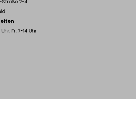
r-Straße 2-4
eld
eiten
Uhr, Fr: 7-14 Uhr
©2025 Karl Kipping GmbH.