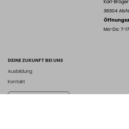
Karl-Bröge
36304 Alsf
Öffnungsz
Mo-Do: 7-17 
DEINE ZUKUNFT BEI UNS
Ausbildung
Kontakt
Jetzt bewerben