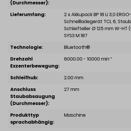
(Durchmesser):
Lieferumfang:
2 x Akkupack BP 18 Li 3,0 ERGO-
Schnellladegerät TCL 6
, Stau
Schleifteller Ø 125 mm W-HT 
SYS3 M 187
Technologie:
Bluetooth®
Drehzahl
6000.00 - 10000 min⁻¹
Exzenterbewegung:
Schleifhub:
2.00 mm
Anschluss
27 mm
Staubabsaugung
(Durchmesser):
Produkttyp
Maschine
sprachabhängig: