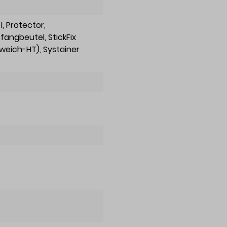
I
, Protector
,
bfangbeutel
, StickFix
(weich-HT)
, Systainer