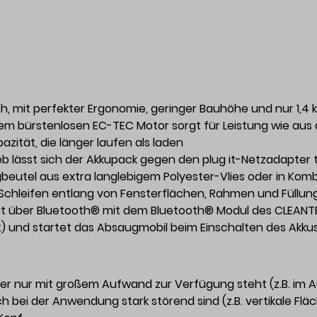
, mit perfekter Ergonomie, geringer Bauhöhe und nur 1,4 
 dem bürstenlosen EC-TEC Motor sorgt für Leistung wie aus
zität, die länger laufen als laden
b lässt sich der Akkupack gegen den plug it-Netzadapter t
beutel aus extra langlebigem Polyester-Vlies oder in Kom
chleifen entlang von Fensterflächen, Rahmen und Füllun
t über Bluetooth® mit dem Bluetooth® Modul des CLEANTE
riert) und startet das Absaugmobil beim Einschalten des Akk
der nur mit großem Aufwand zur Verfügung steht (z.B. im
bei der Anwendung stark störend sind (z.B. vertikale Flä