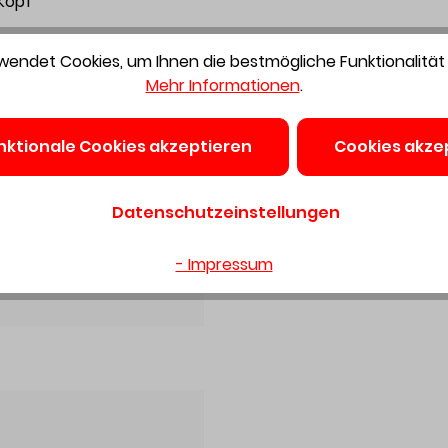
 Kopf
ahmen, Türzargen und am Dachgesims
endet Cookies, um Ihnen die bestmögliche Funktionalität 
nbegrenzter Laufzeit im elektrischen Dauerbetrieb - ideal
Mehr Informationen
.
h® Akkupack startet Bluetooth®-fähiges Absaugmobil im
nktionale Cookies akzeptieren
Cookies akze
6, StickFix Schleifteller Ø 125 mm W-HT (weich-HT), Protect
Datenschutzeinstellungen
ice. Der direkte, praktische und umfassende Service
- Impressum