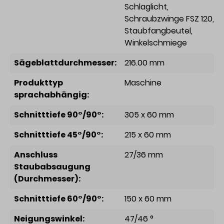
Schlaglicht
,
Schraubzwinge FSZ 120
,
Staubfangbeutel
,
Winkelschmiege
Sägeblattdurchmesser:
216.00 mm
Produkttyp
Maschine
sprachabhängig:
Schnitttiefe 90°/90°:
305 x 60 mm
Schnitttiefe 45°/90°:
215 x 60 mm
Anschluss
27/36 mm
Staubabsaugung
(Durchmesser):
Schnitttiefe 60°/90°:
150 x 60 mm
Neigungswinkel:
47/46 °