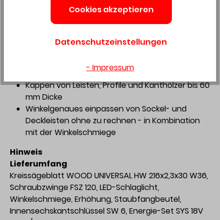
Cookies akzeptieren
Spindelstopp im Handumdrehen erledigt
Anwendungsschwerpunkte
Datenschutzeinstellungen
Ideal für den mobilen Einsatz bei der Montage
Ablängen von Brettern und Paneelen bis 305 x
- Impressum
60 mm
Kappen von Leisten, Profile und Kanthölzer bis 60
mm Dicke
Winkelgenaues einpassen von Sockel- und
Deckleisten ohne zu rechnen - in Kombination
mit der Winkelschmiege
Hinweis
Lieferumfang
Kreissägeblatt WOOD UNIVERSAL HW 216x2,3x30 W36,
Schraubzwinge FSZ 120, LED-Schlaglicht,
Winkelschmiege, Erhöhung, Staubfangbeutel,
Innensechskantschlüssel SW 6, Energie-Set SYS 18V