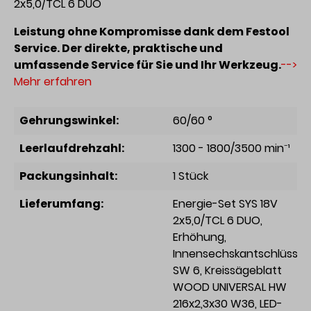
2x5,0/TCL 6 DUO
Leistung ohne Kompromisse dank dem Festool
Service. Der direkte, praktische und
umfassende Service für Sie und Ihr Werkzeug.
-->
Mehr erfahren
Gehrungswinkel:
60/60 °
Leerlaufdrehzahl:
1300 - 1800/3500 min⁻¹
Packungsinhalt:
1 Stück
Lieferumfang:
Energie-Set SYS 18V
2x5,0/TCL 6 DUO
,
Erhöhung
,
Innensechskantschlüssel
SW 6
, Kreissägeblatt
WOOD UNIVERSAL HW
216x2,3x30 W36
, LED-