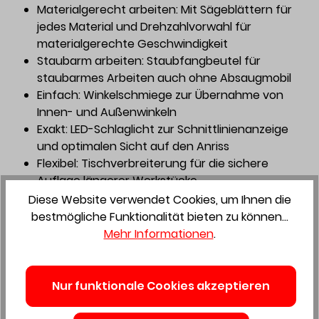
Materialgerecht arbeiten: Mit Sägeblättern für
jedes Material und Drehzahlvorwahl für
materialgerechte Geschwindigkeit
Staubarm arbeiten: Staubfangbeutel für
staubarmes Arbeiten auch ohne Absaugmobil
Einfach: Winkelschmiege zur Übernahme von
Innen- und Außenwinkeln
Exakt: LED-Schlaglicht zur Schnittlinienanzeige
und optimalen Sicht auf den Anriss
Flexibel: Tischverbreiterung für die sichere
Auflage längerer Werkstücke
Clever: Die Zusatzfüße erhöhen den Arbeitstisch
Diese Website verwendet Cookies, um Ihnen die
der KSC 60 exakt auf die Höhe des Systainers
bestmögliche Funktionalität bieten zu können...
SYS 3 M 112 bzw. SYSTAINER SYS 1
Mehr Informationen
.
Winkelgerecht: Präzise, gut sichtbare
Winkelskala. Entweder mit voreingestellten
Winkeln über Rastpunkte oder ganz individuell
Nur funktionale Cookies akzeptieren
mit leicht bedienbarer Klemmung
Ganz unkompliziert: Sägeblattwechsel ist mit