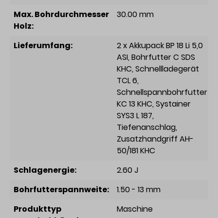
Max. Bohrdurchmesser
30.00 mm
Holz:
Lieferumfang:
2 x Akkupack BP 18 Li 5,0
ASI
, Bohrfutter C SDS
KHC
, Schnellladegerät
TCL 6
,
Schnellspannbohrfutter
KC 13 KHC
, Systainer
SYS3 L 187
,
Tiefenanschlag
,
Zusatzhandgriff AH-
50/181 KHC
Schlagenergie:
2.60 J
Bohrfutterspannweite:
1.50 - 13 mm
Produkttyp
Maschine