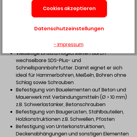
Ideal für das Hammerbohren bis Ø18 mm in
Cookies akzeptieren
Beton, Stein und Mauerwerk (maximal Ø 26 mm
möglich)
Auch für leichte Meißelarbeiten geeignet wie z.B.
Datenschutzeinstellungen
Putze, Spachtelmasse oder Fliesen abschlagen;
kleinere Durchbrüche und Schlitze in Sandstein
- Impressum
und Mauerwerk
Vielseitige Einsatzmöglichkeiten durch
wechselbare SDS-Plus- und
Schnellspannbohrfutter. Damit eignet er sich
ideal für Hammerbohren, Meißeln, Bohren ohne
Schlag sowie Schrauben
Befestigung von Bauelementen auf Beton und
Mauerwerk mit Verbindungsmitteln (Ø > 10 mm)
z.B. Schwerlastanker, Betonschrauben
Befestigung von Baugerüsten, Stahlbauteilen,
Holzkonstruktionen z.B. Schwellen, Pfosten
Befestigung von Unterkonstruktionen,
Deckenabhängungen und sonstigen Elementen