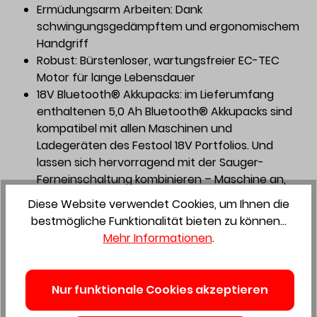
Ermüdungsarm Arbeiten: Dank
schwingungsgedämpftem und ergonomischem
Handgriff
Robust: Bürstenloser, wartungsfreier EC-TEC
Motor für lange Lebensdauer
18V Bluetooth® Akkupacks: im Lieferumfang
enthaltenen 5,0 Ah Bluetooth® Akkupacks sind
kompatibel mit allen Maschinen und
Ladegeräten des Festool 18V Portfolios. Und
lassen sich hervorragend mit der Sauger-
Ferneinschaltung kombinieren – Maschine an,
Sauger an
Diese Website verwendet Cookies, um Ihnen die
Abgesichert: bei Registrierung 100 Tage nach
bestmögliche Funktionalität bieten zu können...
dem Kauf mit dem Festool Service rundum
Mehr Informationen
.
abgesichert (festool.de/service/garantie-all-
inclusive)
Nur funktionale Cookies akzeptieren
Anwendungsschwerpunkte