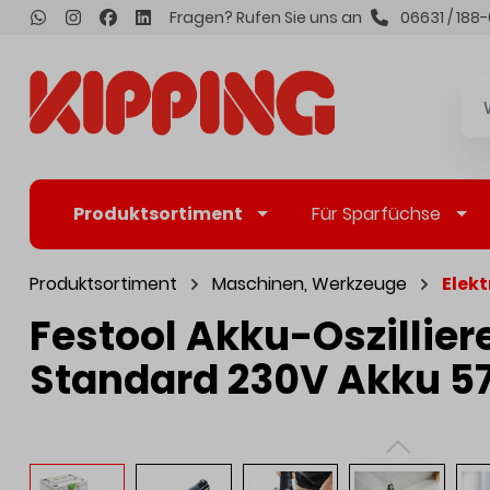
Fragen? Rufen Sie uns an
06631 / 188-
inhalt springen
Produktsortiment
Für Sparfüchse
Produktsortiment
Maschinen, Werkzeuge
Elek
Festool Akku-Oszillier
Standard 230V Akku 5