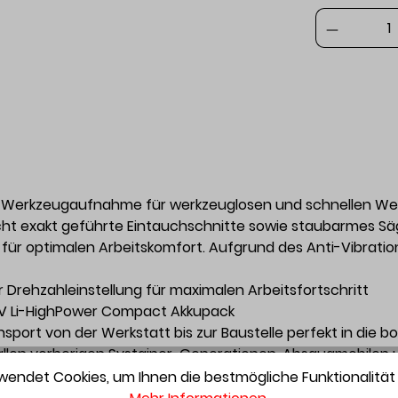
ax Werkzeugaufnahme für werkzeuglosen und schnellen W
t exakt geführte Eintauchschnitte sowie staubarmes Säg
ür optimalen Arbeitskomfort. Aufgrund des Anti-Vibratio
r Drehzahleinstellung für maximalen Arbeitsfortschritt
8 V Li-HighPower Compact Akkupack
port von der Werkstatt bis zur Baustelle perfekt in die bo
allen vorherigen Systainer-Generationen, Absaugmobilen 
endet Cookies, um Ihnen die bestmögliche Funktionalität 
ureihe BP 18