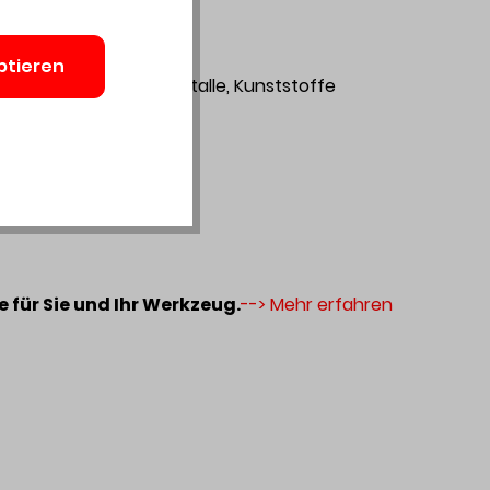
ptieren
GFK, Gipskarton, NE-Metalle, Kunststoffe
erbodenbeschichtungen
n
 für Sie und Ihr Werkzeug.
--> Mehr erfahren