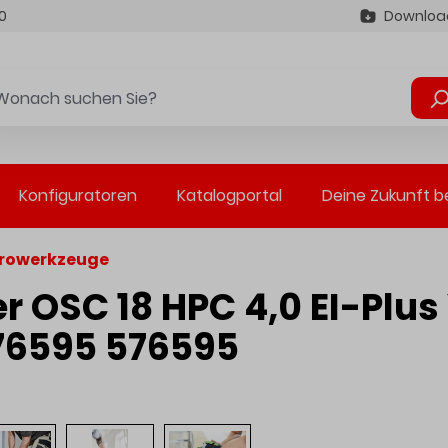
0
Downloa
Konfiguratoren
Katalogportal
Deine Zukunft b
trowerkzeuge
er OSC 18 HPC 4,0 EI-Plu
76595 576595