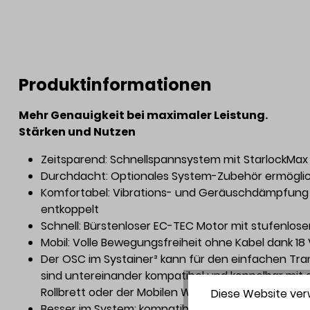
Produktinformationen
Mehr Genauigkeit bei maximaler Leistung.
Stärken und Nutzen
Zeitsparend: Schnellspannsystem mit StarlockM
Durchdacht: Optionales System-Zubehör ermöglich
Komfortabel: Vibrations- und Geräuschdämpfung f
entkoppelt
Schnell: Bürstenloser EC-TEC Motor mit stufenlose
Mobil: Volle Bewegungsfreiheit ohne Kabel dank 1
Der OSC im Systainer³ kann für den einfachen Trans
sind untereinander kompatibel und koppelbar mit 
Rollbrett oder der Mobilen Werkstatt
Diese Website verw
Besser im System: kompatibel mit Akkupacks der Ba