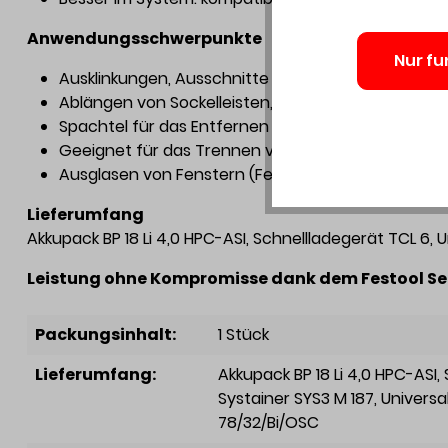
Anwendungsschwerpunkte
Nur fu
Ausklinkungen, Ausschnitte und Eintauchschnitte in
Ablängen von Sockelleisten, Balken und Profilen a
Spachtel für das Entfernen von Fliesenkleber, Al
Geeignet für das Trennen von Marmorfugen, Epox
Ausglasen von Fenstern (Fensterkit)
Lieferumfang
Akkupack BP 18 Li 4,0 HPC-ASI, Schnellladegerät TCL 6, 
Leistung ohne Kompromisse dank dem Festool Serv
Packungsinhalt:
1 Stück
Lieferumfang:
Akkupack BP 18 Li 4,0 HPC-ASI
,
Systainer SYS3 M 187
, Univers
78/32/Bi/OSC