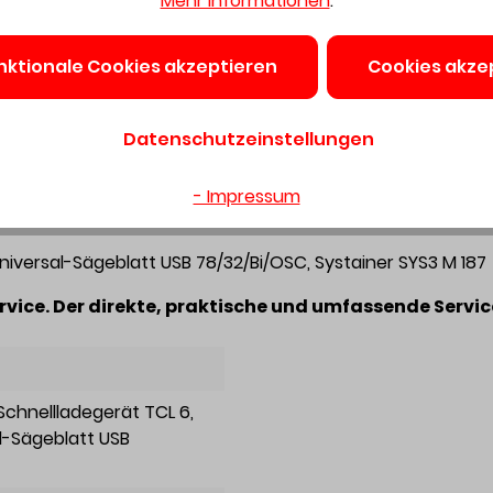
Mehr Informationen
.
nktionale Cookies akzeptieren
Cookies akze
 Holz, beschichtetes Holz, lackiertes Holz, Verbundstoffe, 
ller Art; Ablängen von Türstöcken und Rohren
Datenschutzeinstellungen
tlacken, Klebstoffresten, Silikonen, Teppichboden und Unt
idharzfugen, Trassfugen, hartem Epoxid und Zementfuge
- Impressum
Universal-Sägeblatt USB 78/32/Bi/OSC, Systainer SYS3 M 187
ice. Der direkte, praktische und umfassende Service
 Schnellladegerät TCL 6
,
al-Sägeblatt USB