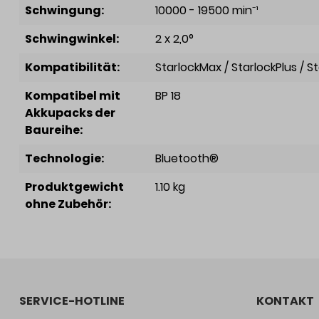
Schwingung:
10000 - 19500 min⁻¹
Schwingwinkel:
2 x 2,0°
Kompatibilität:
StarlockMax / StarlockPlus / S
Kompatibel mit
BP 18
Akkupacks der
Baureihe:
Technologie:
Bluetooth®
Produktgewicht
1.10 kg
ohne Zubehör:
SERVICE-HOTLINE
KONTAKT