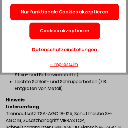
sorgen Sanftanlauf, elektronischer
Überlastschutz, Motorbremse und
Nur funktionale Cookies akzeptieren
Wiederanlaufschutz
Besser im System: kompatibel mit Akkupacks der
Cookies akzeptieren
Baureihe BP 18
Sicher investiert: rundum abgesichert durch den
umfangreichen Festool Service
Datenschutzeinstellungen
Anwendungsschwerpunkte
- Impressum
Trennen von härtesten Materialien (Metall,
Stein- und Betonwerkstoffe)
Leichte Schleif- und Schrupparbeiten (z.B.
Entgraten von Metall)
Hinweis
Lieferumfang
Trennaufsatz TSA-AGC 18-125, Schutzhaube SH-
AGC 18, Zusatzhandgriff VIBRASTOP,
Schnellspannmutter QRN-AGC 18, Flansch BF-AGC 18,