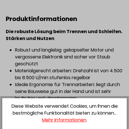
Produktinformationen
Die robuste Lösung beim Trennen und Schleifen.
Stärken und Nutzen
Robust und langlebig: gekapselter Motor und
vergossene Elektronik sind sicher vor Staub
geschützt
Materialgerecht arbeiten: Drehzahl ist von 4.500
bis 8.500 U/min stufenlos regelbar
Ideale Ergonomie für Trennarbeiten: liegt durch
seine Bauweise gut in der Hand und ist sehr
laufruhig und vibrationsarm
Schnell zum Ergebnis: dank des leistungsstarken,
Diese Website verwendet Cookies, um Ihnen die
bürstenlosen und somit wartungsfreien EC-TEC
bestmögliche Funktionalität bieten zu können...
Motors
Mehr Informationen
.
Arbeitsschutz inklusive: für sicheres Arbeiten