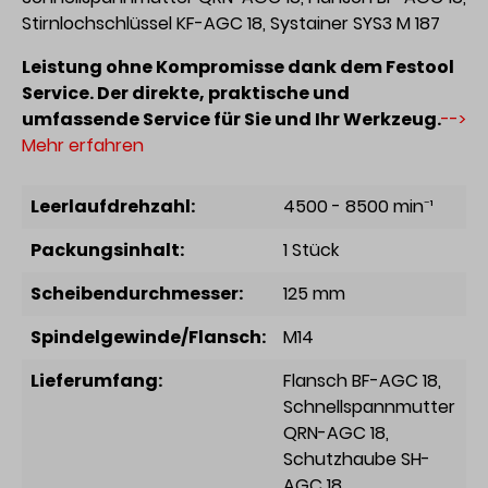
Stirnlochschlüssel KF-AGC 18, Systainer SYS3 M 187
Leistung ohne Kompromisse dank dem Festool
Service. Der direkte, praktische und
umfassende Service für Sie und Ihr Werkzeug.
-->
Mehr erfahren
Leerlaufdrehzahl:
4500 - 8500 min⁻¹
Packungsinhalt:
1 Stück
Scheibendurchmesser:
125 mm
Spindelgewinde/Flansch:
M14
Lieferumfang:
Flansch BF-AGC 18
,
Schnellspannmutter
QRN-AGC 18
,
Schutzhaube SH-
AGC 18
,