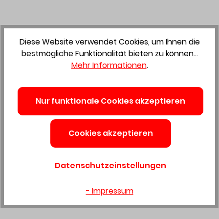
Diese Website verwendet Cookies, um Ihnen die
bestmögliche Funktionalität bieten zu können...
Mehr Informationen
.
Zum Merkzettel hinzufügen
Nur funktionale Cookies akzeptieren
Fichte Rundprofil Roh
Cookies akzeptieren
gehobelt 13,5X121mm 480cm
(Kr. Nr. 4) A-Sortierung
Datenschutzeinstellungen
2459701
- Impressum