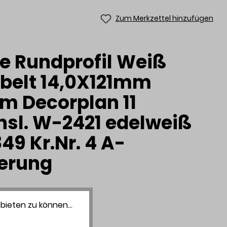
Zum Merkzettel hinzufügen
te Rundprofil Weiß
belt 14,0X121mm
m Decorplan 11
sl. W-2421 edelweiß
49 Kr.Nr. 4 A-
ierung
bieten zu können...
ummer:
7106360