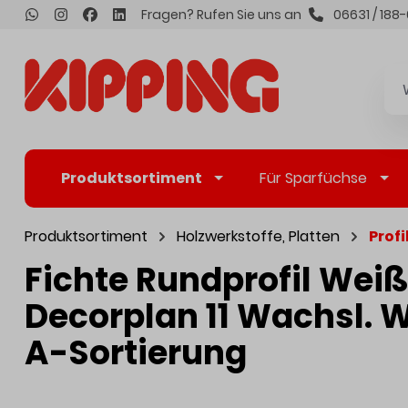
Fragen? Rufen Sie uns an
06631 / 188-
inhalt springen
Produktsortiment
Für Sparfüchse
Produktsortiment
Holzwerkstoffe, Platten
Profi
Fichte Rundprofil Wei
Decorplan 11 Wachsl. W
A-Sortierung