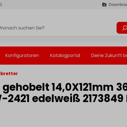
0
Downloa
Konfiguratoren
Katalogportal
Deine Zukunft b
lbretter
ß gehobelt 14,0X121mm 
-2421 edelweiß 2173849 K