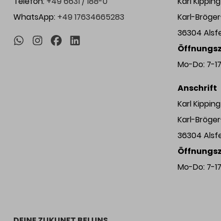
Telefon:
+49 6631 / 188-0
Karl Kippi
WhatsApp:
+49 17634665283
Karl-Bröge
36304 Alsf
Öffnungsz
Mo-Do: 7-17 
Anschrift
Karl Kippi
Karl-Bröge
36304 Alsf
Öffnungsz
Mo-Do: 7-17 
DEINE ZUKUNFT BEI UNS