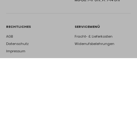
Mo-Do: 7-17 Uhr, Fr: 7-14 Uhr
RECHTLICHES
SERVICEMENÜ
AGB
Fracht- & Lieferkosten
Datenschutz
Widerrufsbelehrungen
Impressum
DEINE ZUKUNFT BEI UNS
Ausbildung
Kontakt
Jetzt bewerben
©2025 Karl Kipping GmbH.