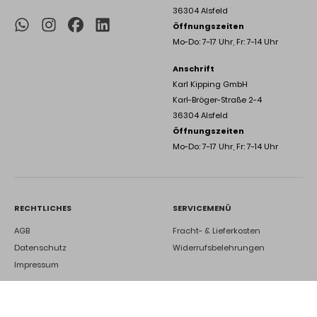
36304 Alsfeld
Öffnungszeiten
Mo-Do: 7-17 Uhr, Fr: 7-14 Uhr
Anschrift
Karl Kipping GmbH
Karl-Bröger-Straße 2-4
36304 Alsfeld
Öffnungszeiten
Mo-Do: 7-17 Uhr, Fr: 7-14 Uhr
RECHTLICHES
SERVICEMENÜ
AGB
Fracht- & Lieferkosten
Datenschutz
Widerrufsbelehrungen
Impressum