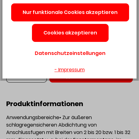
verfügbar
Nur funktionale Cookies akzeptieren
Größe
2-4
3-6
5-12
4-10
Cookies akzeptieren
Bandbreite
Datenschutzeinstellungen
15
20
- Impressum
Anzahl
In den Warenkorb
Produktinformationen
Anwendungsbereiche• Zur äußeren
schlagregensicheren Abdichtung von
Anschlussfugen mit Breiten von 2 bis 20 bzw. 1 bis 32