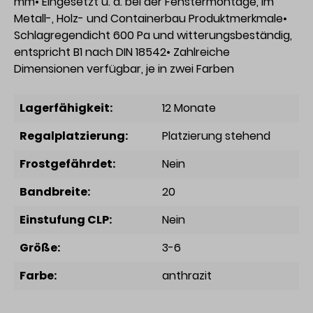
mm• Eingesetzt u. a. bei der Fenstermontage, im
Metall-, Holz- und Containerbau Produktmerkmale•
Schlagregendicht 600 Pa und witterungsbeständig,
entspricht B1 nach DIN 18542• Zahlreiche
Dimensionen verfügbar, je in zwei Farben
Lagerfähigkeit:
12 Monate
Regalplatzierung:
Platzierung stehend
Frostgefährdet:
Nein
Bandbreite:
20
Einstufung CLP:
Nein
Größe:
3-6
Farbe:
anthrazit