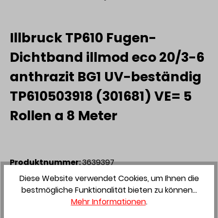
Illbruck TP610 Fugen-
Dichtband illmod eco 20/3-6
anthrazit BG1 UV-beständig
TP610503918 (301681) VE= 5
Rollen a 8 Meter
Produktnummer:
3639397
Diese Website verwendet Cookies, um Ihnen die
Preis auf Anfrage
bestmögliche Funktionalität bieten zu können...
Preise exkl. MwSt. zzgl. Versandkosten
Mehr Informationen
.