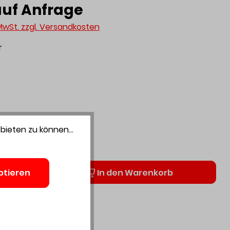
auf Anfrage
 MwSt. zzgl. Versandkosten
r
e
bieten zu können...
40
Anzahl
In den Warenkorb
ptieren