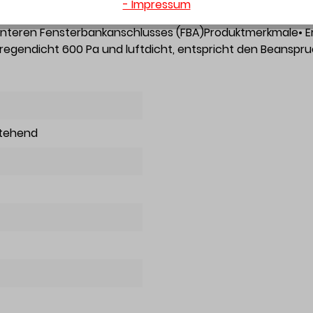
- Impressum
icheren und wärmedämmenden Abdichtung von Fenster- u
 unteren Fensterbankanschlusses (FBA)Produktmerkmale• Erf
gregendicht 600 Pa und luftdicht, entspricht den Beanspr
stehend