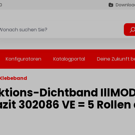
0
Downloa
Konfiguratoren
Katalogportal
Deine Zukunft b
 Klebeband
nktions-Dichtband IllMO
zit 302086 VE = 5 Rollen 