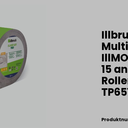
Illbr
Mult
IllM
15 an
Rolle
TP65
Produktn