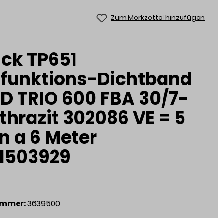
Zum Merkzettel hinzufügen
uck TP651
ifunktions-Dichtband
OD TRIO 600 FBA 30/7-
thrazit 302086 VE = 5
n a 6 Meter
1503929
ummer:
3639500