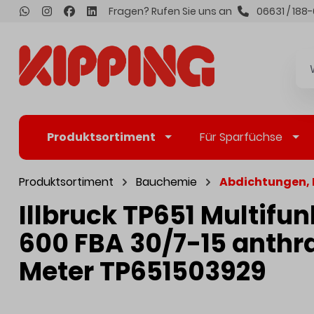
Fragen? Rufen Sie uns an
06631 / 188-
inhalt springen
Produktsortiment
Für Sparfüchse
Produktsortiment
Bauchemie
Abdichtungen,
Illbruck TP651 Multifu
600 FBA 30/7-15 anthra
Meter TP651503929