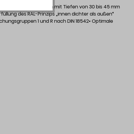
nd Türanschlussfugen mit Tiefen von 30 bis 45 mm
üllung des RAL-Prinzips „innen dichter als außen“
uchungsgruppen 1 und R nach DIN 18542• Optimale