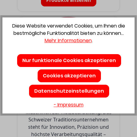
Produkte ansehen
Diese Website verwendet Cookies, um Ihnen die
bestmögliche Funktionalität bieten zu können...
Mehr Informationen
.
Nur funktionale Cookies akzeptieren
Lamello – Präzise
Cookies akzeptieren
Verbindungssysteme für
das Holzhandwerk
Datenschutzeinstellungen
Lamello ist weltweit bekannt für
- Impressum
hochwertige Verbindungssysteme und
Maschinen zur Holzbearbeitung. Das
Schweizer Traditionsunternehmen
steht für Innovation, Präzision und
höchste Verarbeitungsqualität –