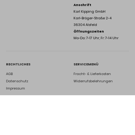
Anschrift
Karl Kipping GmbH
Karl-Bröger-Straße 2-4
36304 Alsfeld
Öffnungszeiten
Mo-Do: 7-17 Uhr, Fr: 7-14 Uhr
RECHTLICHES
SERVICEMENÜ
AGB
Fracht- & Lieferkosten
Datenschutz
Widerrufsbelehrungen
Impressum
DEINE ZUKUNFT BEI UNS
Ausbildung
Kontakt