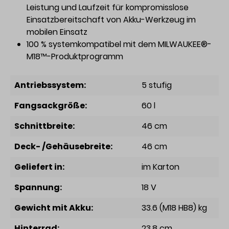
Leistung und Laufzeit für kompromisslose
Einsatzbereitschaft von Akku-Werkzeug im
mobilen Einsatz
100 % systemkompatibel mit dem MILWAUKEE®-
M18™-Produktprogramm
Antriebssystem:
5 stufig
Fangsackgröße:
60 l
Schnittbreite:
46 cm
Deck- /Gehäusebreite:
46 cm
Geliefert in:
im Karton
Spannung:
18 V
Gewicht mit Akku:
33.6 (M18 HB8) kg
Hinterrad:
23.8 cm