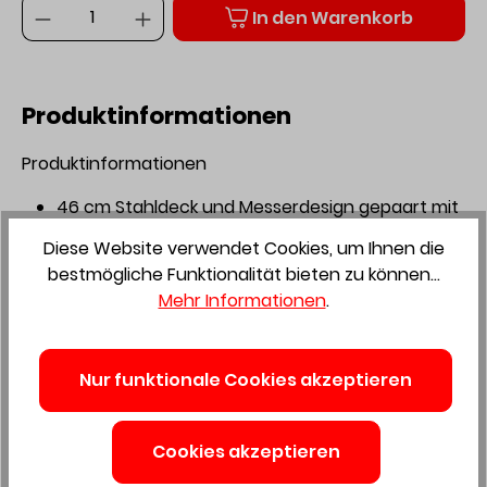
Anzahl
In den Warenkorb
Produktinformationen
Produktinformationen
46 cm Stahldeck und Messerdesign gepaart mit
der M18 FUEL™-Technologie sorgen für
Diese Website verwendet Cookies, um Ihnen die
erstklassige Schnittqualität
bestmögliche Funktionalität bieten zu können...
Kompaktes Deck für mehr Manövrierfähigkeit in
Mehr Informationen
.
schwer zugänglichen Bereichen
3-in-1-Funktion zum Mulchen, Auffangen oder
Seitenauswurf
Nur funktionale Cookies akzeptieren
Der High-Lift-Modus ermöglicht das Umschalten
zwischen kontinuierlicher Spitzenleistung für
beste Schnittqualität und automatischer
Cookies akzeptieren
Anpassung der Messergeschwindigkeit an die