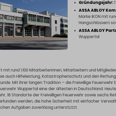
Gründungsjahr:
1
ASSA ABLOY Kom
Marke IKON mit rund
Hangschlössern sow
ASSA ABLOY Part
Wuppertal
 mit rund 1.100 Mitarbeiterinnen, Mitarbeitern und Mitgliede
 auch Hilfeleistung, Katastrophenschutz und den Rettung
kunde. Mit ihrer langen Tradition – die Freiwillige Feuerwehr 
euerwehr Wuppertal eine der ältesten in Deutschland. Heute 
hr, 16 Standorte der Freiwilligen Feuerwehr sowie sechs Re
efunden werden, die hohe Sicherheit mit einfacher Verwaltu
lichen Aufgaben zuverlässig unterstützt.