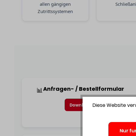
allen gängigen
Schließan
Zutrittssystemen
Anfragen- / Bestellformular
📊
Diese Website verw
Download
Nur fu