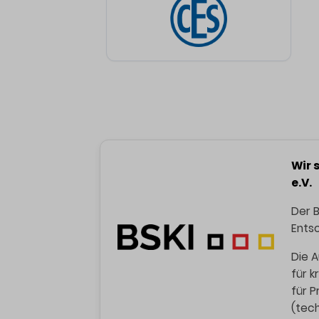
Wir 
e.V.
Der B
Entsc
Die A
für k
für P
(tech