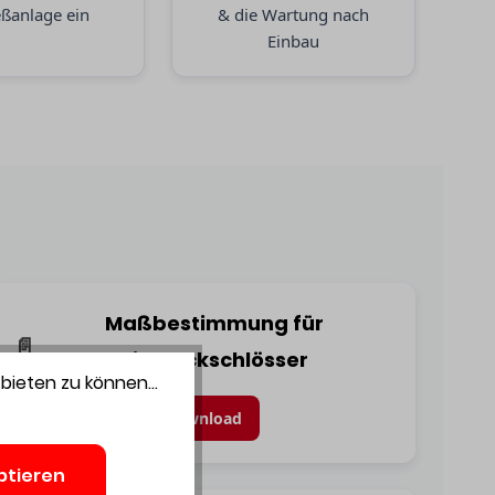
eßanlage ein
& die Wartung nach
Einbau
Maßbestimmung für
📄
Einsteckschlösser
bieten zu können...
Download
ptieren