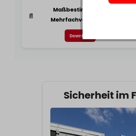
Maßbestimmung für
📄
Mehrfachverriegelung
Download
Sicherheit im 