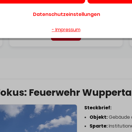
Maßbestimmung für
Datenschutzeinstellungen
📄
Profilzylinder/Beschlag
- Impressum
Download
Fokus: Feuerwehr Wuppertal
Steckbrief:
Objekt:
Gebäude d
Sparte:
Institution