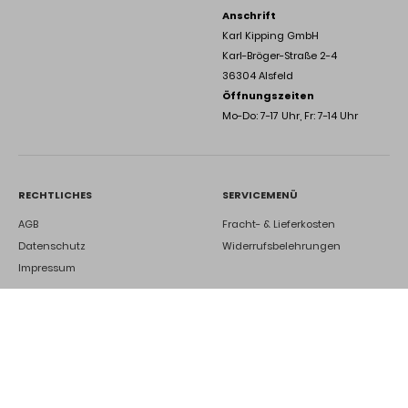
Anschrift
Karl Kipping GmbH
Karl-Bröger-Straße 2-4
36304 Alsfeld
Öffnungszeiten
Mo-Do: 7-17 Uhr, Fr: 7-14 Uhr
RECHTLICHES
SERVICEMENÜ
AGB
Fracht- & Lieferkosten
Datenschutz
Widerrufsbelehrungen
Impressum
DEINE ZUKUNFT BEI UNS
Ausbildung
Kontakt