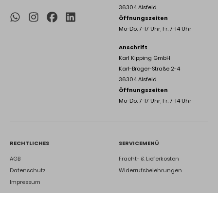
36304 Alsfeld
Öffnungszeiten
Mo-Do: 7-17 Uhr, Fr: 7-14 Uhr
Anschrift
Karl Kipping GmbH
Karl-Bröger-Straße 2-4
36304 Alsfeld
Öffnungszeiten
Mo-Do: 7-17 Uhr, Fr: 7-14 Uhr
RECHTLICHES
SERVICEMENÜ
AGB
Fracht- & Lieferkosten
Datenschutz
Widerrufsbelehrungen
Impressum