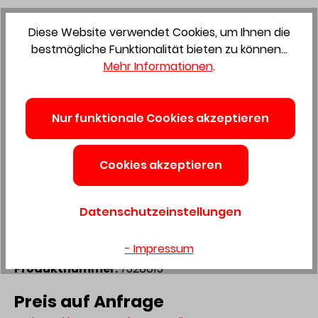
Diese Website verwendet Cookies, um Ihnen die
bestmögliche Funktionalität bieten zu können...
Mehr Informationen
.
Zum Merkzettel hinzufügen
Nur funktionale Cookies akzeptieren
WEGO Stufenwandwinkel
Cookies akzeptieren
25/15/8 15mm weiss, Länge
3050mm 335415
Datenschutzeinstellungen
- Impressum
Produktnummer:
7328615
Preis auf Anfrage