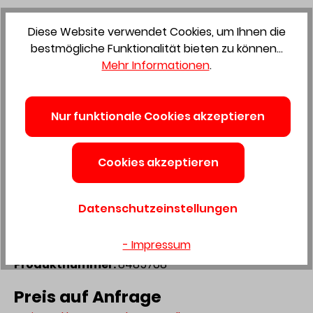
Diese Website verwendet Cookies, um Ihnen die
bestmögliche Funktionalität bieten zu können...
Mehr Informationen
.
Zum Merkzettel hinzufügen
Nur funktionale Cookies akzeptieren
Wunderwerk Schiebetür
Cookies akzeptieren
Hermana WL 9016935 x 2152
mm, DK RSP 43106275
Datenschutzeinstellungen
- Impressum
Produktnummer:
8485768
Preis auf Anfrage