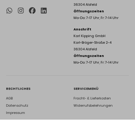
36304 Alsfeld
Öffnungszeiten
Mo-Do: 7-17 Uhr, Fr: 7-14 Uhr
Anschrift
Karl Kipping GmbH
Karl-Bröger-Straße 2-4
36304 Alsfeld
Öffnungszeiten
Mo-Do: 7-17 Uhr, Fr: 7-14 Uhr
RECHTLICHES
SERVICEMENÜ
AGB
Fracht- & Lieferkosten
Datenschutz
Widerrufsbelehrungen
Impressum